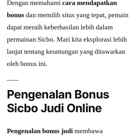
Dengan memahami
cara mendapatkan
bonus
dan memilih situs yang tepat, pemain
dapat meraih keberhasilan lebih dalam
permainan Sicbo. Mari kita eksplorasi lebih
lanjut tentang keuntungan yang ditawarkan
oleh bonus ini.
Pengenalan Bonus
Sicbo Judi Online
Pengenalan bonus judi
membawa