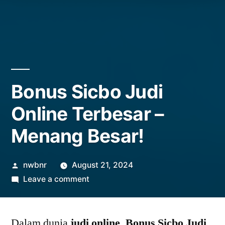
Bonus Sicbo Judi
Online Terbesar –
Menang Besar!
Posted
nwbnr
August 21, 2024
by
on
Leave a comment
Bonus
Sicbo
Dalam dunia
judi online
Judi
,
Bonus Sicbo
Judi