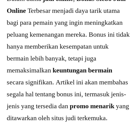
Online
Online
Terbesar menjadi daya tarik utama
Terbesar
bagi para pemain yang ingin meningkatkan
–
Menang
peluang kemenangan mereka. Bonus ini tidak
Besar!
hanya memberikan kesempatan untuk
bermain lebih banyak, tetapi juga
memaksimalkan
keuntungan bermain
secara signifikan. Artikel ini akan membahas
segala hal tentang bonus ini, termasuk jenis-
jenis yang tersedia dan
promo menarik
yang
ditawarkan oleh situs judi terkemuka.