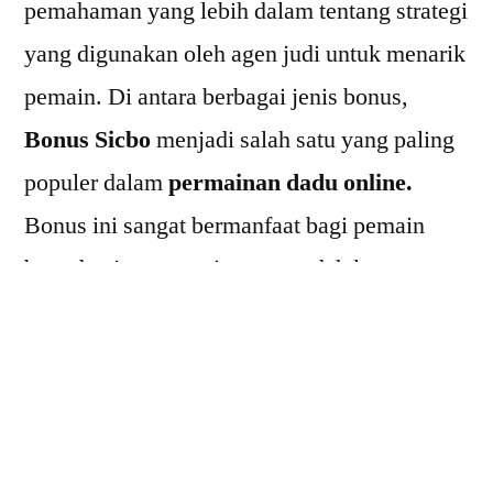
pemahaman yang lebih dalam tentang strategi
yang digunakan oleh agen judi untuk menarik
pemain. Di antara berbagai jenis bonus,
Bonus Sicbo
menjadi salah satu yang paling
populer dalam
permainan dadu online.
Bonus ini sangat bermanfaat bagi pemain
baru dan juga pemain yang sudah lama
bergabung.
Biasanya,
Bonus Sicbo
berupa berbagai
penawaran menarik seperti: