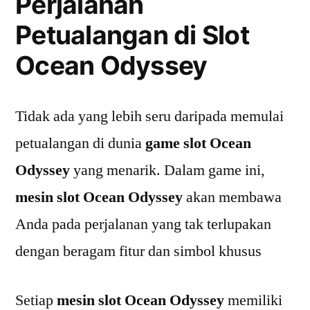
Perjalanan
Petualangan di Slot
Ocean Odyssey
Tidak ada yang lebih seru daripada memulai
petualangan di dunia
game slot Ocean
Odyssey
yang menarik. Dalam game ini,
mesin slot Ocean Odyssey
akan membawa
Anda pada perjalanan yang tak terlupakan
dengan beragam fitur dan simbol khusus
Setiap
mesin slot Ocean Odyssey
memiliki