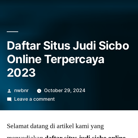
Daftar Situs Judi Sicbo
Online Terpercaya
2023
Posted
nwbnr
October 29, 2024
by
on
Leave a comment
Daftar
Situs
Selamat datang di artikel kami yang
Judi
Sicbo