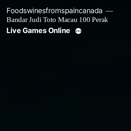
Skip
Foodswinesfromspaincanada
to
Bandar Judi Toto Macau 100 Perak
content
Live Games Online