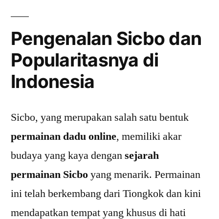
Pengenalan Sicbo dan
Popularitasnya di
Indonesia
Sicbo, yang merupakan salah satu bentuk
permainan dadu online
, memiliki akar
budaya yang kaya dengan
sejarah
permainan Sicbo
yang menarik. Permainan
ini telah berkembang dari Tiongkok dan kini
mendapatkan tempat yang khusus di hati