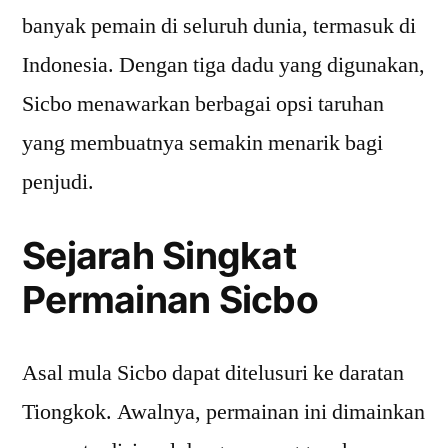
banyak pemain di seluruh dunia, termasuk di
Indonesia. Dengan tiga dadu yang digunakan,
Sicbo menawarkan berbagai opsi taruhan
yang membuatnya semakin menarik bagi
penjudi.
Sejarah Singkat
Permainan Sicbo
Asal mula Sicbo dapat ditelusuri ke daratan
Tiongkok. Awalnya, permainan ini dimainkan