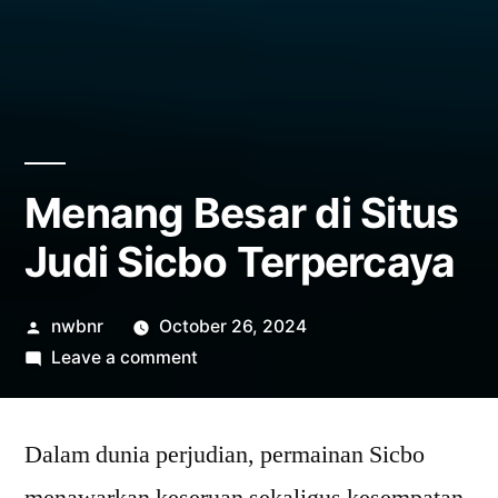
Menang Besar di Situs
Judi Sicbo Terpercaya
Posted
nwbnr
October 26, 2024
by
on
Leave a comment
Menang
Besar
Dalam dunia perjudian, permainan Sicbo
di
Situs