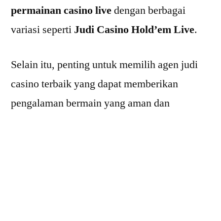
permainan casino live
dengan berbagai
variasi seperti
Judi Casino Hold’em Live
.
Selain itu, penting untuk memilih agen judi
casino terbaik yang dapat memberikan
pengalaman bermain yang aman dan
terpercaya. Agen judi casino terbaik harus
memiliki lisensi resmi dan menyediakan
layanan pelanggan yang ramah dan responsif.
Cari agen judi casino terbaik yang
menyediakan
taruhan casino online
dengan