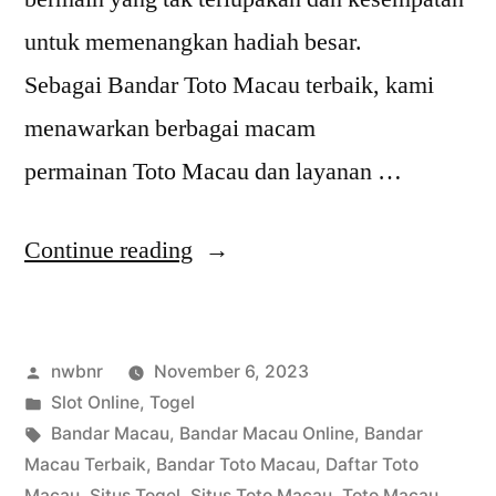
untuk memenangkan hadiah besar.
Sebagai Bandar Toto Macau terbaik, kami
menawarkan berbagai macam
permainan Toto Macau dan layanan …
“Mainkan
Continue reading
dan
Menangkan
Posted
nwbnr
November 6, 2023
–
by
Posted
Slot Online
,
Togel
Bandar
in
Tags:
Bandar Macau
,
Bandar Macau Online
,
Bandar
Toto
Macau Terbaik
,
Bandar Toto Macau
,
Daftar Toto
Macau
,
Situs Togel
,
Situs Toto Macau
,
Toto Macau
,