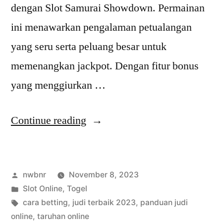
dengan Slot Samurai Showdown. Permainan
ini menawarkan pengalaman petualangan
yang seru serta peluang besar untuk
memenangkan jackpot. Dengan fitur bonus
yang menggiurkan …
“Cobalah
Continue reading
Keberuntungan
Anda
Posted
nwbnr
November 8, 2023
di
by
Posted
Slot Online
,
Togel
Slot
in
Tags:
cara betting
,
judi terbaik 2023
,
panduan judi
Samurai
online
,
taruhan online