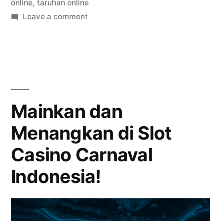
Toto
online
,
taruhan online
on
Leave a comment
Macau
Temukan
Terpercaya!”
Keseruan
Bermain
di
Bandar
Toto
Mainkan dan
Macau
Menangkan di Slot
Terpercaya!
Casino Carnaval
Indonesia!