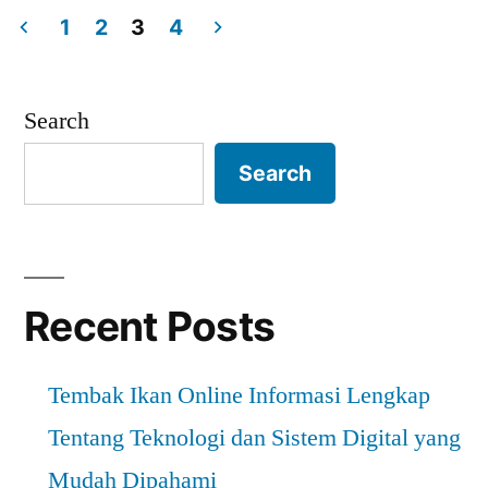
Hari
dan
1
2
3
4
Menangkan
Ini”
Posts
Slot
pagination
Dragon’s
Search
Lair
Search
Terbaru
Hari
Ini
Recent Posts
Tembak Ikan Online Informasi Lengkap
Tentang Teknologi dan Sistem Digital yang
Mudah Dipahami