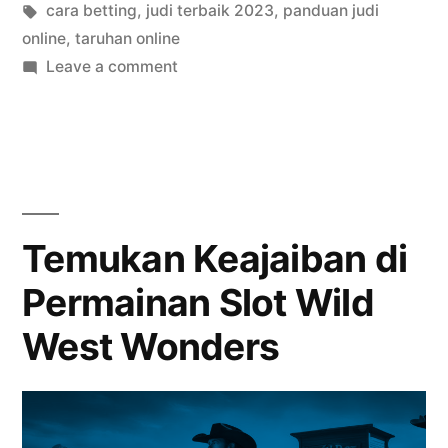
in
Tags:
cara betting
,
judi terbaik 2023
,
panduan judi
Gods
online
,
taruhan online
on
Leave a comment
Terbaik
Mainkan
di
dan
Menangkan
Indonesia!”
Slot
Greek
Gods
Temukan Keajaiban di
Terbaik
Permainan Slot Wild
di
Indonesia!
West Wonders