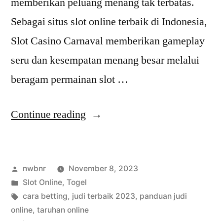
memberikan peluang menang tak terbatas.
Sebagai situs slot online terbaik di Indonesia,
Slot Casino Carnaval memberikan gameplay
seru dan kesempatan menang besar melalui
beragam permainan slot …
“Mainkan
Continue reading
dan
Menangkan
Posted
nwbnr
November 8, 2023
di
by
Posted
Slot Online
,
Togel
Slot
in
Tags:
cara betting
,
judi terbaik 2023
,
panduan judi
Casino
online
,
taruhan online