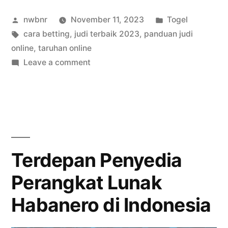
Habanero
Posted
Posted
nwbnr
November 11, 2023
Togel
Berkualitas
by
Tags:
in
cara betting
,
judi terbaik 2023
,
panduan judi
Tinggi:
online
,
taruhan online
Sensasi
on
Leave a comment
Permainan
Bermain
Slot
Terbaik”
Habanero
Berkualitas
Tinggi:
Sensasi
Terdepan Penyedia
Bermain
Perangkat Lunak
Terbaik
Habanero di Indonesia