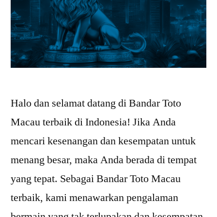
Halo dan selamat datang di Bandar Toto
Macau terbaik di Indonesia! Jika Anda
mencari kesenangan dan kesempatan untuk
menang besar, maka Anda berada di tempat
yang tepat. Sebagai Bandar Toto Macau
terbaik, kami menawarkan pengalaman
bermain yang tak terlupakan dan kesempatan