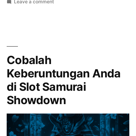
on
Leave a comment
Carnaval
Mainkan
Indonesia!”
dan
Menangkan
di
Slot
Casino
Cobalah
Carnaval
Keberuntungan Anda
Indonesia!
di Slot Samurai
Showdown