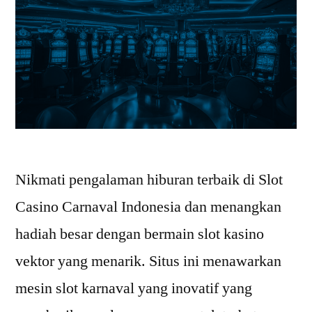
Nikmati pengalaman hiburan terbaik di Slot
Casino Carnaval Indonesia dan menangkan
hadiah besar dengan bermain slot kasino
vektor yang menarik. Situs ini menawarkan
mesin slot karnaval yang inovatif yang