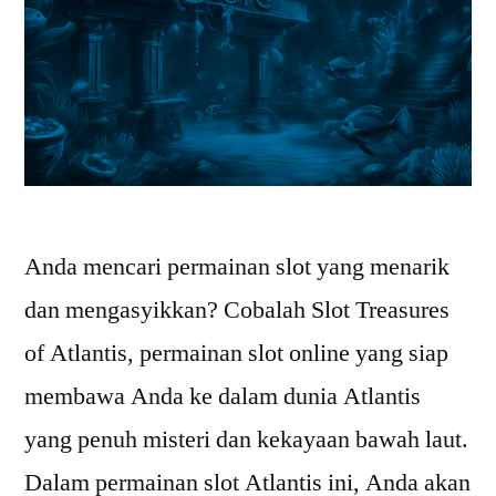
Anda mencari permainan slot yang menarik
dan mengasyikkan? Cobalah Slot Treasures
of Atlantis, permainan slot online yang siap
membawa Anda ke dalam dunia Atlantis
yang penuh misteri dan kekayaan bawah laut.
Dalam permainan slot Atlantis ini, Anda akan