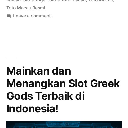
Macau
Toto Macau Resmi
Terbaik
on
Leave a comment
Mainkan
di
dan
Indonesia”
Menangkan
–
Bandar
Toto
Mainkan dan
Macau
Menangkan Slot Greek
Terbaik
di
Gods Terbaik di
Indonesia
Indonesia!