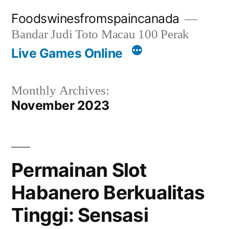
Skip
Foodswinesfromspaincanada
to
Bandar Judi Toto Macau 100 Perak
content
Live Games Online
Monthly Archives:
November 2023
Permainan Slot
Habanero Berkualitas
Tinggi: Sensasi