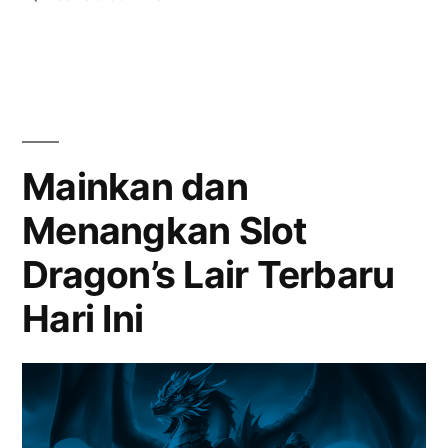
West
Temukan
Wonders”
Keajaiban
di
Permainan
Slot
Wild
Mainkan dan
West
Menangkan Slot
Wonders
Dragon’s Lair Terbaru
Hari Ini