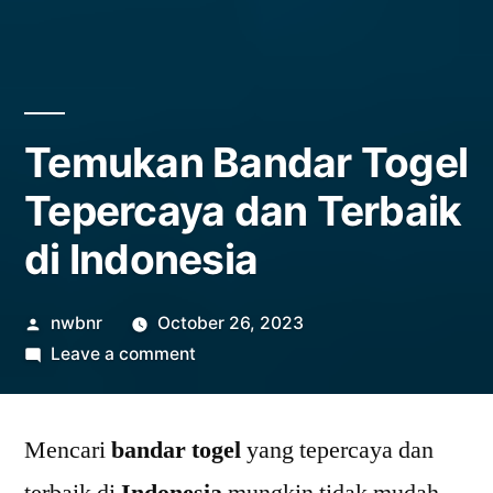
Temukan Bandar Togel
Tepercaya dan Terbaik
di Indonesia
Posted
nwbnr
October 26, 2023
by
on
Leave a comment
Temukan
Bandar
Mencari
bandar togel
Togel
yang tepercaya dan
Tepercaya