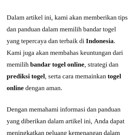
Dalam artikel ini, kami akan memberikan tips
dan panduan dalam memilih bandar togel
yang tepercaya dan terbaik di
Indonesia
.
Kami juga akan membahas keuntungan dari
memilih
bandar togel online
, strategi dan
prediksi togel
, serta cara memainkan
togel
online
dengan aman.
Dengan memahami informasi dan panduan
yang diberikan dalam artikel ini, Anda dapat
meningkatkan peluang kemenangan dalam