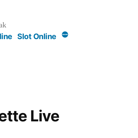
ak
line
Slot Online
tte Live