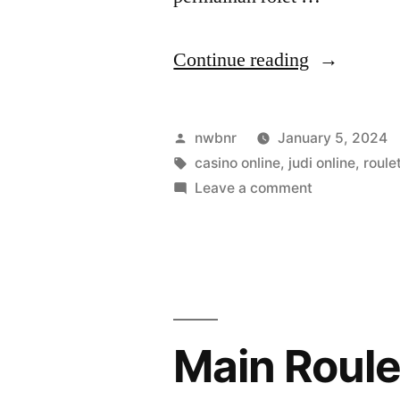
“Menangk
Continue reading
Besar
di
Posted
nwbnr
January 5, 2024
Judi
by
Tags:
casino online
,
judi online
,
roule
on
Leave a comment
Roulette
Menangkan
Live
Besar
di
Streaming”
Judi
Roulette
Live
Main Roule
Streaming