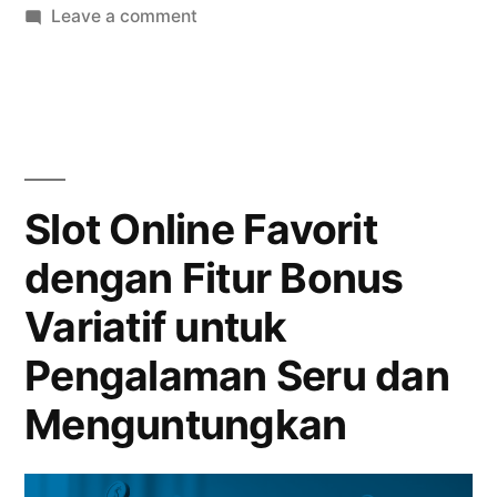
yang
on
Leave a comment
Slot
Seru
Online
dan
Dengan
Menghibur”
Ragam
Tema
Permainan
Slot Online Favorit
Kreatif
dengan Fitur Bonus
yang
Seru
Variatif untuk
dan
Menghibur
Pengalaman Seru dan
Menguntungkan