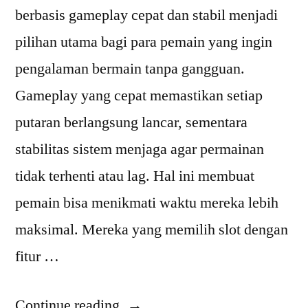
berbasis gameplay cepat dan stabil menjadi
pilihan utama bagi para pemain yang ingin
pengalaman bermain tanpa gangguan.
Gameplay yang cepat memastikan setiap
putaran berlangsung lancar, sementara
stabilitas sistem menjaga agar permainan
tidak terhenti atau lag. Hal ini membuat
pemain bisa menikmati waktu mereka lebih
maksimal. Mereka yang memilih slot dengan
fitur …
“Slot
Continue reading