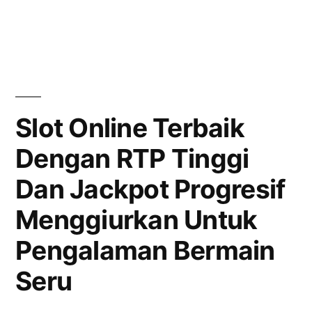
Dan
Agen
Slot
Bonus
Online
Harian
Terpercaya
Menarik
Dengan
Free
Untuk
Slot Online Terbaik
Spins
Menambah
Dengan RTP Tinggi
Dan
Bonus
Keseruan
Dan Jackpot Progresif
Harian
Bermain”
Menarik
Menggiurkan Untuk
Untuk
Pengalaman Bermain
Menambah
Keseruan
Seru
Bermain