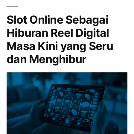
Spin
Menarik”
Lebih
Slot Online Sebagai
Imersif
Hiburan Reel Digital
Dengan
Grafik
Masa Kini yang Seru
dan
Fitur
dan Menghibur
Menarik