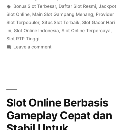
by
Tags:
in
Bonus Slot Terbesar
,
Daftar Slot Resmi
,
Jackpot
Putaran
Slot Online
,
Main Slot Gampang Menang
,
Provider
Digital
Slot Terpopuler
,
Situs Slot Terbaik
,
Slot Gacor Hari
Ini
,
Slot Online Indonesia
,
Slot Online Terpercaya
,
Interaktif
Slot RTP Tinggi
yang
on
Leave a comment
Slot
Seru
Online
dan
Menghadirkan
Menghibur”
Sensasi
Putaran
Digital
Slot Online Berbasis
Interaktif
Gameplay Cepat dan
yang
Seru
Stabil Untuk
dan