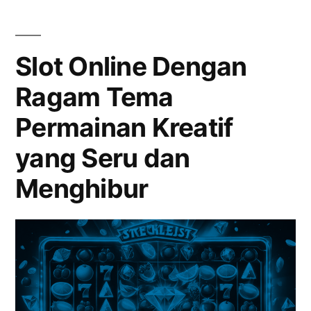
dan
Hiburan
Reel
Menghibur”
Digital
Slot Online Dengan
Masa
Ragam Tema
Kini
yang
Permainan Kreatif
Seru
dan
yang Seru dan
Menghibur
Menghibur