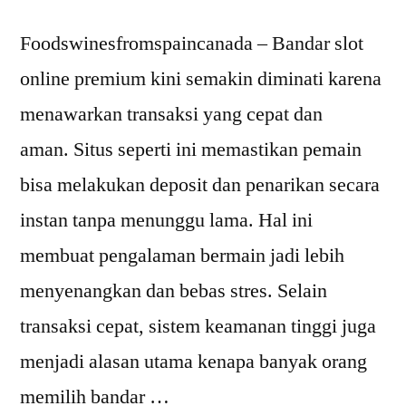
Foodswinesfromspaincanada – Bandar slot
online premium kini semakin diminati karena
menawarkan transaksi yang cepat dan
aman. Situs seperti ini memastikan pemain
bisa melakukan deposit dan penarikan secara
instan tanpa menunggu lama. Hal ini
membuat pengalaman bermain jadi lebih
menyenangkan dan bebas stres. Selain
transaksi cepat, sistem keamanan tinggi juga
menjadi alasan utama kenapa banyak orang
memilih bandar …