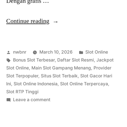
Dengan grafis …
“Slot
Continue reading
Online
Sebagai
Posted
Posted
nwbnr
March 10, 2026
Slot Online
Hiburan
by
Tags:
in
Bonus Slot Terbesar
,
Daftar Slot Resmi
,
Jackpot
Reel
Slot Online
,
Main Slot Gampang Menang
,
Provider
Digital
Slot Terpopuler
,
Situs Slot Terbaik
,
Slot Gacor Hari
Ini
,
Slot Online Indonesia
,
Slot Online Terpercaya
,
Masa
Slot RTP Tinggi
Kini
on
Leave a comment
Slot
yang
Online
Seru
Sebagai