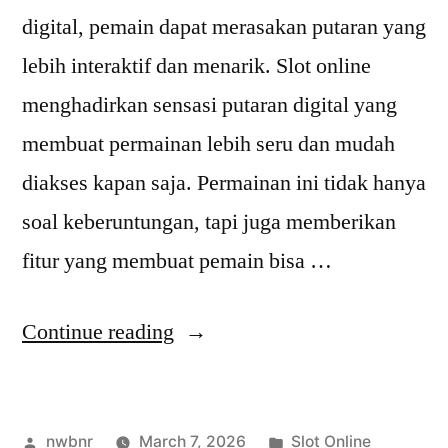
digital, pemain dapat merasakan putaran yang
lebih interaktif dan menarik. Slot online
menghadirkan sensasi putaran digital yang
membuat permainan lebih seru dan mudah
diakses kapan saja. Permainan ini tidak hanya
soal keberuntungan, tapi juga memberikan
fitur yang membuat pemain bisa …
“Slot
Continue reading
Online
Menghadirkan
Posted
Posted
nwbnr
March 7, 2026
Slot Online
Sensasi