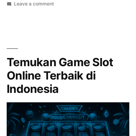
on
Leave a comment
Agen
Slot
Online
Terpercaya
di
Indonesia
Temukan Game Slot
2023
Online Terbaik di
Indonesia