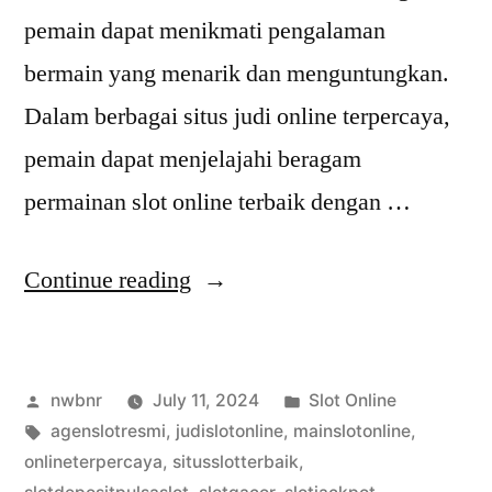
pemain dapat menikmati pengalaman
bermain yang menarik dan menguntungkan.
Dalam berbagai situs judi online terpercaya,
pemain dapat menjelajahi beragam
permainan slot online terbaik dengan …
“Temukan
Continue reading
Slot
Online
Posted
Posted
nwbnr
July 11, 2024
Slot Online
Terbaik
by
Tags:
in
agenslotresmi
,
judislotonline
,
mainslotonline
,
di
onlineterpercaya
,
situsslotterbaik
,