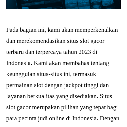
Pada bagian ini, kami akan memperkenalkan
dan merekomendasikan situs slot gacor
terbaru dan terpercaya tahun 2023 di
Indonesia. Kami akan membahas tentang
keunggulan situs-situs ini, termasuk
permainan slot dengan jackpot tinggi dan
layanan berkualitas yang disediakan. Situs
slot gacor merupakan pilihan yang tepat bagi
para pecinta judi online di Indonesia. Dengan