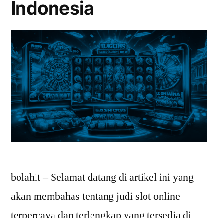
Indonesia
bolahit – Selamat datang di artikel ini yang
akan membahas tentang judi slot online
terpercaya dan terlengkap yang tersedia di