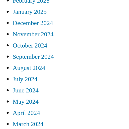
February 2025
January 2025
December 2024
November 2024
October 2024
September 2024
August 2024
July 2024
June 2024
May 2024
April 2024
March 2024