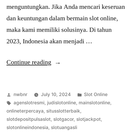
menguntungkan. Jika Anda mencari keseruan
dan keuntungan dalam bermain slot online,
maka kami memiliki solusinya. Di tahun
2023, Indonesia akan menjadi …
“Agen
Continue reading
Slot
Online
Posted
Posted
nwbnr
July 10, 2024
Slot Online
Terpercaya
by
Tags:
in
agenslotresmi
,
judislotonline
,
mainslotonline
,
di
onlineterpercaya
,
situsslotterbaik
,
Indonesia
slotdepositpulsaslot
,
slotgacor
,
slotjackpot
,
slotonlineindonesia
,
slotuangasli
2023”