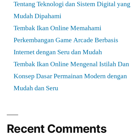
Tentang Teknologi dan Sistem Digital yang
Mudah Dipahami
Tembak Ikan Online Memahami
Perkembangan Game Arcade Berbasis
Internet dengan Seru dan Mudah
Tembak Ikan Online Mengenal Istilah Dan
Konsep Dasar Permainan Modern dengan
Mudah dan Seru
Recent Comments