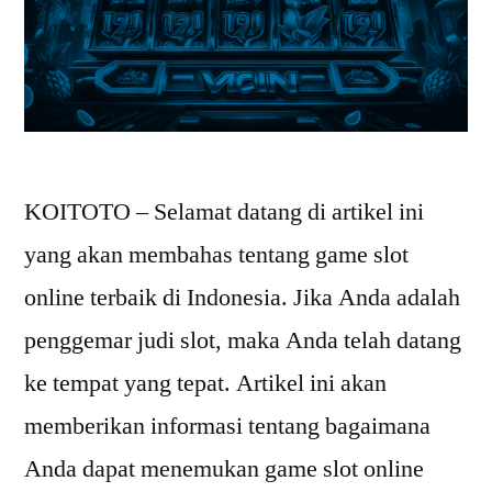
KOITOTO – Selamat datang di artikel ini
yang akan membahas tentang game slot
online terbaik di Indonesia. Jika Anda adalah
penggemar judi slot, maka Anda telah datang
ke tempat yang tepat. Artikel ini akan
memberikan informasi tentang bagaimana
Anda dapat menemukan game slot online