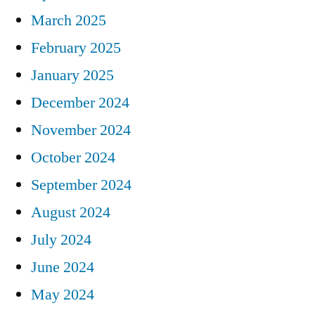
March 2025
February 2025
January 2025
December 2024
November 2024
October 2024
September 2024
August 2024
July 2024
June 2024
May 2024