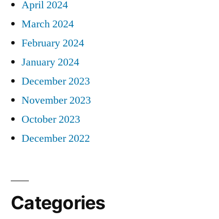
April 2024
March 2024
February 2024
January 2024
December 2023
November 2023
October 2023
December 2022
Categories