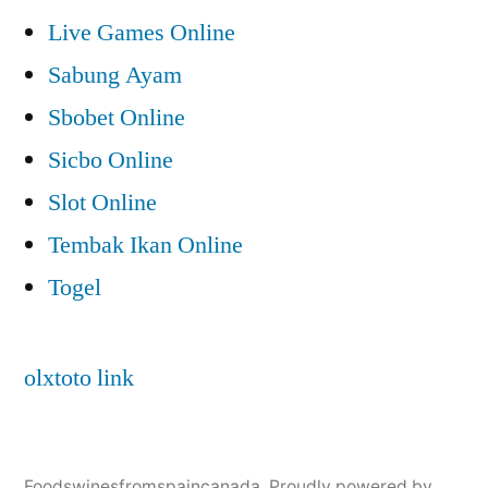
Live Games Online
Sabung Ayam
Sbobet Online
Sicbo Online
Slot Online
Tembak Ikan Online
Togel
olxtoto link
Foodswinesfromspaincanada
,
Proudly powered by