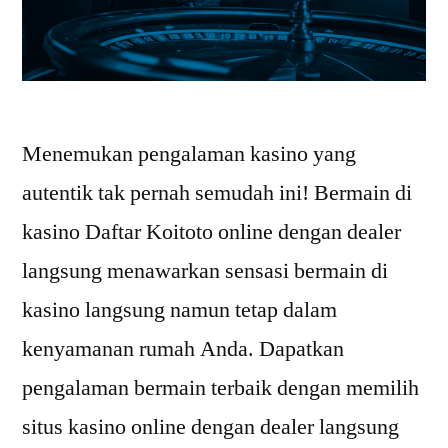
Menemukan pengalaman kasino yang
autentik tak pernah semudah ini! Bermain di
kasino Daftar Koitoto online dengan dealer
langsung menawarkan sensasi bermain di
kasino langsung namun tetap dalam
kenyamanan rumah Anda. Dapatkan
pengalaman bermain terbaik dengan memilih
situs kasino online dengan dealer langsung