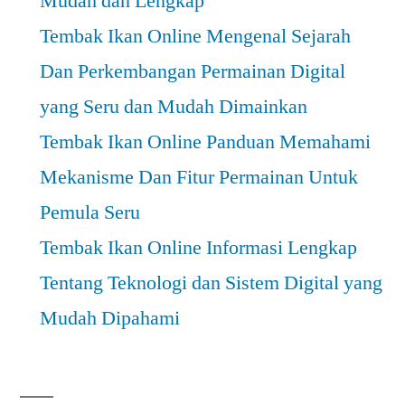
Mudah dan Lengkap
Tembak Ikan Online Mengenal Sejarah
Dan Perkembangan Permainan Digital
yang Seru dan Mudah Dimainkan
Tembak Ikan Online Panduan Memahami
Mekanisme Dan Fitur Permainan Untuk
Pemula Seru
Tembak Ikan Online Informasi Lengkap
Tentang Teknologi dan Sistem Digital yang
Mudah Dipahami