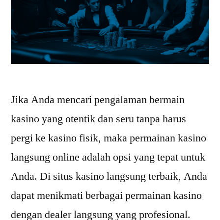
Jika Anda mencari pengalaman bermain
kasino yang otentik dan seru tanpa harus
pergi ke kasino fisik, maka permainan kasino
langsung online adalah opsi yang tepat untuk
Anda. Di situs kasino langsung terbaik, Anda
dapat menikmati berbagai permainan kasino
dengan dealer langsung yang profesional.