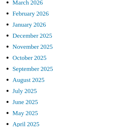
March 2026
February 2026
January 2026
December 2025
November 2025
October 2025
September 2025
August 2025
July 2025
June 2025
May 2025
April 2025