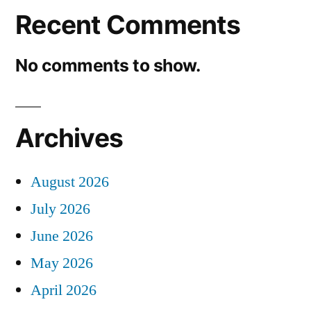
Recent Comments
No comments to show.
Archives
August 2026
July 2026
June 2026
May 2026
April 2026