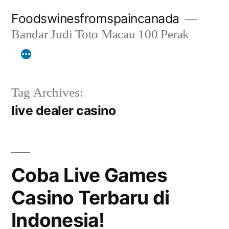
Skip
Foodswinesfromspaincanada
to
Bandar Judi Toto Macau 100 Perak
content
Tag Archives:
live dealer casino
Coba Live Games
Casino Terbaru di
Indonesia!