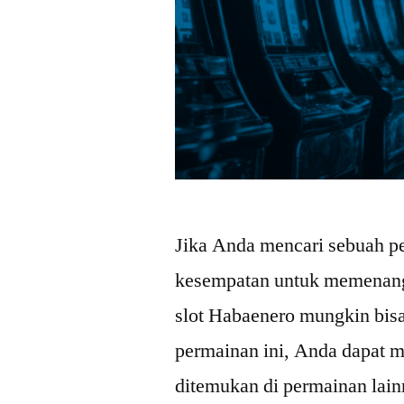
Jika Anda mencari sebuah 
kesempatan untuk memenan
slot Habaenero mungkin bisa
permainan ini, Anda dapat m
ditemukan di permainan la