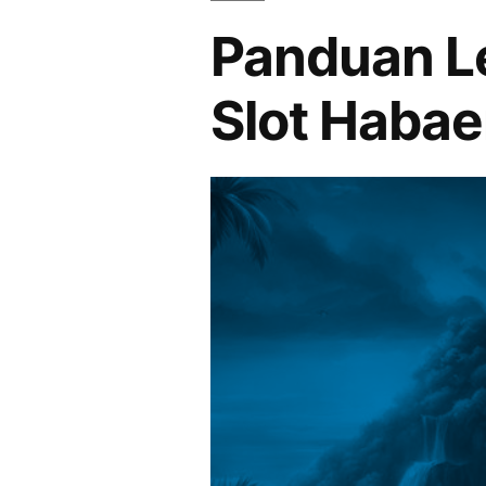
Habaenero
Panduan L
Terbaru
Slot Habae