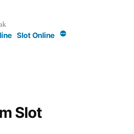
ak
line
Slot Online
m Slot