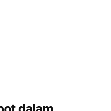
ot dalam