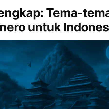
engkap: Tema-tem
nero untuk Indones