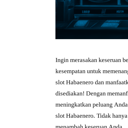
Ingin merasakan keseruan be
kesempatan untuk memenan
slot Habaenero dan manfaatka
disediakan! Dengan memanfaat
meningkatkan peluang Anda
slot Habaenero. Tidak hanya 
menambah keseruan Anda 