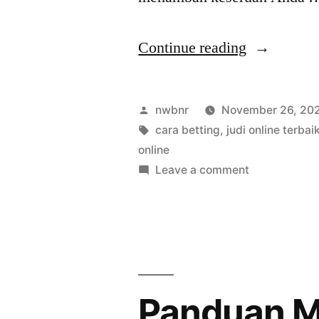
“Bonus
Continue reading
dan
Putaran
Posted
nwbnr
November 26, 20
Gratis
by
Tags:
cara betting
,
judi online terbai
online
dalam
on
Leave a comment
Slot
Bonus
dan
Habaenero
Putaran
Gratis
dalam
Slot
Panduan M
Habaenero