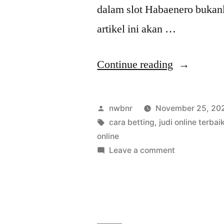
dalam slot Habaenero bukanl
artikel ini akan …
“Panduan
Continue reading
Memenang
Jackpot
Posted
nwbnr
November 25, 20
dalam
by
Tags:
cara betting
,
judi online terbai
online
Slot
on
Leave a comment
Habaenero
Panduan
Memenangk
Terbaru”
Jackpot
dalam
Slot