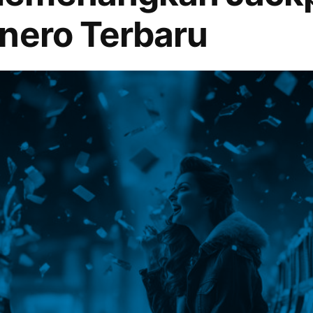
nero Terbaru