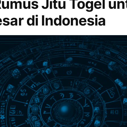
umus Jitu Togel un
ar di Indonesia