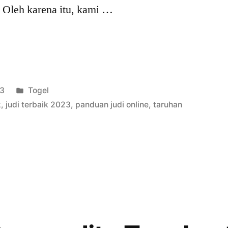
. Oleh karena itu, kami …
Posted
23
Togel
in
k
,
judi terbaik 2023
,
panduan judi online
,
taruhan