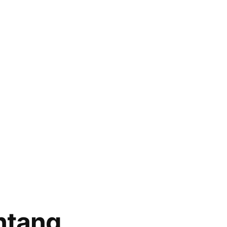
entang