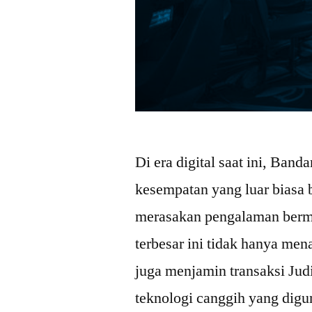
Di era digital saat ini, Ban
kesempatan yang luar biasa 
merasakan pengalaman berma
terbesar ini tidak hanya me
juga menjamin transaksi Ju
teknologi canggih yang digu