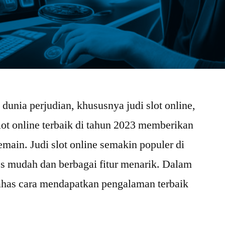
unia perjudian, khususnya judi slot online,
lot online terbaik di tahun 2023 memberikan
main. Judi slot online semakin populer di
s mudah dan berbagai fitur menarik. Dalam
ahas cara mendapatkan pengalaman terbaik