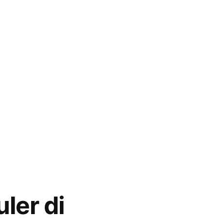
ler di