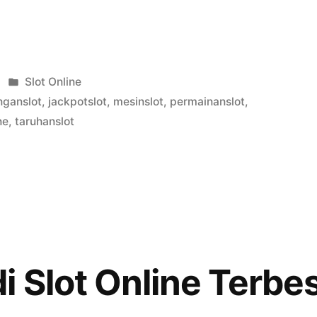
Posted
Slot Online
in
nganslot
,
jackpotslot
,
mesinslot
,
permainanslot
,
ne
,
taruhanslot
i Slot Online Terbes