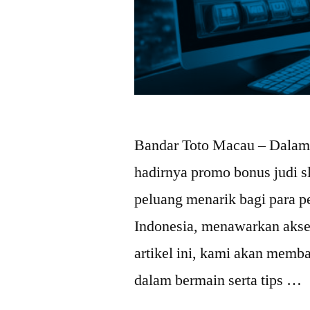
Bandar Toto Macau – Dalam d
hadirnya promo bonus judi s
peluang menarik bagi para pe
Indonesia, menawarkan akse
artikel ini, kami akan memb
dalam bermain serta tips …