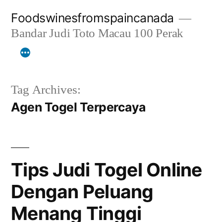
Skip
Foodswinesfromspaincanada
to
Bandar Judi Toto Macau 100 Perak
content
Tag Archives:
Agen Togel Terpercaya
Tips Judi Togel Online
Dengan Peluang
Menang Tinggi