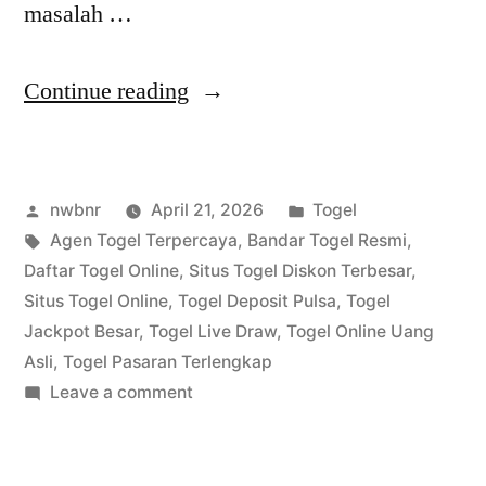
masalah …
“Situs
Continue reading
Togel
Online
Posted
Posted
nwbnr
April 21, 2026
Togel
Terpercaya:
by
Tags:
in
Agen Togel Terpercaya
,
Bandar Togel Resmi
,
Panduan
Daftar Togel Online
,
Situs Togel Diskon Terbesar
,
Memilih
Situs Togel Online
,
Togel Deposit Pulsa
,
Togel
Jackpot Besar
,
Togel Live Draw
,
Togel Online Uang
dan
Asli
,
Togel Pasaran Terlengkap
Memasang
on
Leave a comment
Situs
Taruhan
Togel
Yang
Online