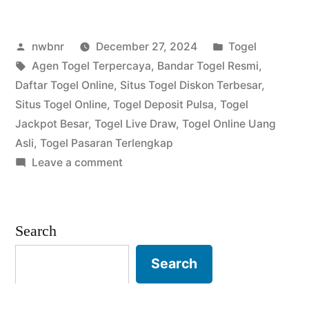
Jackpot
Posted
Posted
nwbnr
December 27, 2024
Togel
Terbesar:
by
Tags:
in
Agen Togel Terpercaya
,
Bandar Togel Resmi
,
Peluang
Daftar Togel Online
,
Situs Togel Diskon Terbesar
,
Menang
Situs Togel Online
,
Togel Deposit Pulsa
,
Togel
Jackpot Besar
,
Togel Live Draw
,
Togel Online Uang
dan
Asli
,
Togel Pasaran Terlengkap
Strategi
on
Leave a comment
Situs
Terbaik”
Togel
Jackpot
Search
Terbesar:
Peluang
Search
Menang
dan