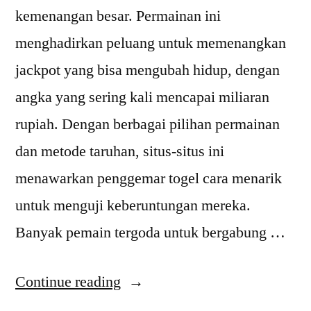
kemenangan besar. Permainan ini
menghadirkan peluang untuk memenangkan
jackpot yang bisa mengubah hidup, dengan
angka yang sering kali mencapai miliaran
rupiah. Dengan berbagai pilihan permainan
dan metode taruhan, situs-situs ini
menawarkan penggemar togel cara menarik
untuk menguji keberuntungan mereka.
Banyak pemain tergoda untuk bergabung …
“Situs
Continue reading
Togel