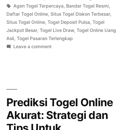
by
Tags:
in
Agen Togel Terpercaya
,
Bandar Togel Resmi
,
Utama
Daftar Togel Online
,
Situs Togel Diskon Terbesar
,
untuk
Situs Togel Online
,
Togel Deposit Pulsa
,
Togel
Jackpot Besar
,
Togel Live Draw
,
Togel Online Uang
Pemain
Asli
,
Togel Pasaran Terlengkap
Togel
on
Leave a comment
Pasaran
di
Togel
Indonesia”
Terlengkap:
Panduan
Utama
untuk
Prediksi Togel Online
Pemain
Akurat: Strategi dan
Togel
di
Tips Untuk
Indonesia