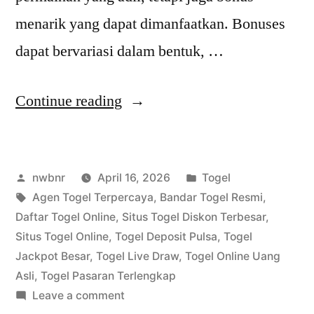
menarik yang dapat dimanfaatkan. Bonuses
dapat bervariasi dalam bentuk, …
“Agen
Continue reading
Togel
Online
Posted
Posted
nwbnr
April 16, 2026
Togel
Dengan
by
Tags:
in
Agen Togel Terpercaya
,
Bandar Togel Resmi
,
Bonus
Daftar Togel Online
,
Situs Togel Diskon Terbesar
,
Besar:
Situs Togel Online
,
Togel Deposit Pulsa
,
Togel
Jackpot Besar
,
Togel Live Draw
,
Togel Online Uang
Keuntungan
Asli
,
Togel Pasaran Terlengkap
dan
on
Leave a comment