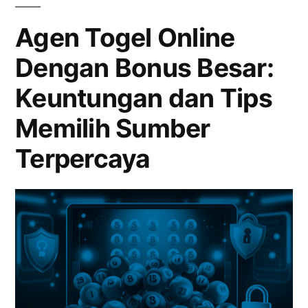
Strategi
dan
Agen Togel Online
Tips
Dengan Bonus Besar:
Untuk
Meningkatkan
Keuntungan dan Tips
Peluang
Menang
Memilih Sumber
Terpercaya