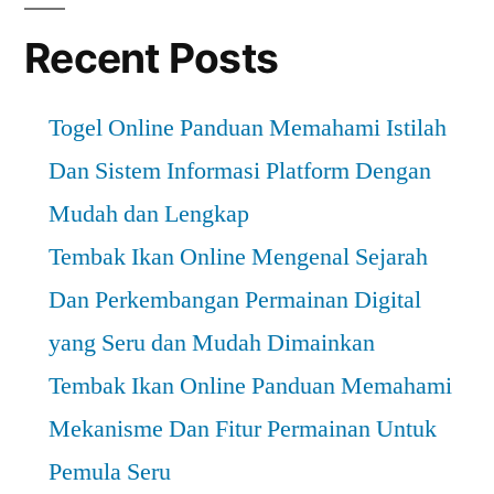
Strategi
Terbaik
Recent Posts
Togel Online Panduan Memahami Istilah
Dan Sistem Informasi Platform Dengan
Mudah dan Lengkap
Tembak Ikan Online Mengenal Sejarah
Dan Perkembangan Permainan Digital
yang Seru dan Mudah Dimainkan
Tembak Ikan Online Panduan Memahami
Mekanisme Dan Fitur Permainan Untuk
Pemula Seru