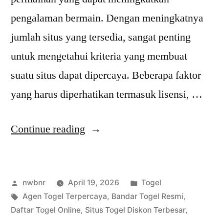
pengalaman bermain. Dengan meningkatnya
jumlah situs yang tersedia, sangat penting
untuk mengetahui kriteria yang membuat
suatu situs dapat dipercaya. Beberapa faktor
yang harus diperhatikan termasuk lisensi, …
“Daftar
Continue reading
Situs
Togel
Posted
Posted
nwbnr
April 19, 2026
Togel
Terpercaya:
by
Tags:
in
Agen Togel Terpercaya
,
Bandar Togel Resmi
,
Panduan
Daftar Togel Online
,
Situs Togel Diskon Terbesar
,