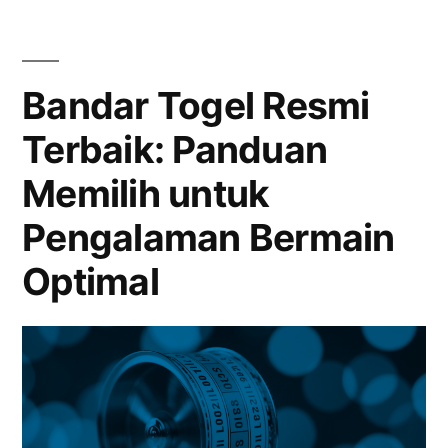
Aman”
Terpercaya:
Panduan
Memilih
Bandar Togel Resmi
dan
Terbaik: Panduan
Memasang
Taruhan
Memilih untuk
Yang
Aman
Pengalaman Bermain
Optimal