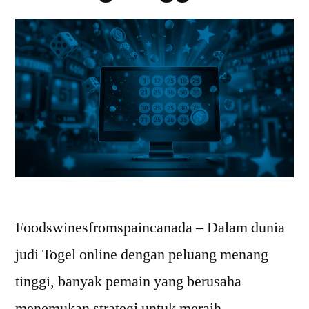
Foodswinesfromspaincanada – Dalam dunia
judi Togel online dengan peluang menang
tinggi, banyak pemain yang berusaha
menemukan strategi untuk meraih