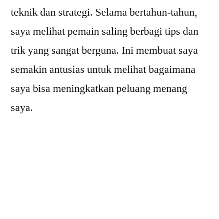
teknik dan strategi. Selama bertahun-tahun,
saya melihat pemain saling berbagi tips dan
trik yang sangat berguna. Ini membuat saya
semakin antusias untuk melihat bagaimana
saya bisa meningkatkan peluang menang
saya.
Dasar-dasar Sabung
Ayam Online
Sabung Ayam Online adalah permainan yang