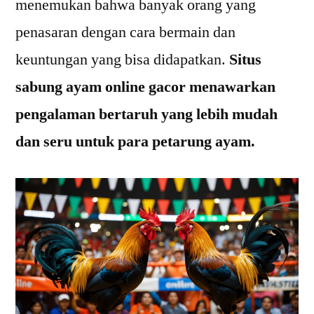
menemukan bahwa banyak orang yang
Str
penasaran dengan cara bermain dan
Te
keuntungan yang bisa didapatkan.
Situs
sabung ayam online gacor menawarkan
pengalaman bertaruh yang lebih mudah
dan seru untuk para petarung ayam.