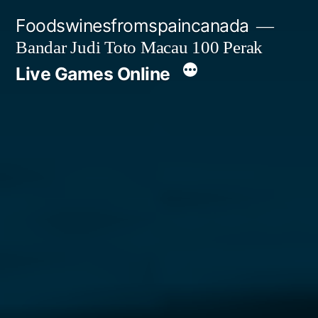
Skip
Foodswinesfromspaincanada
to
Bandar Judi Toto Macau 100 Perak
content
Live Games Online