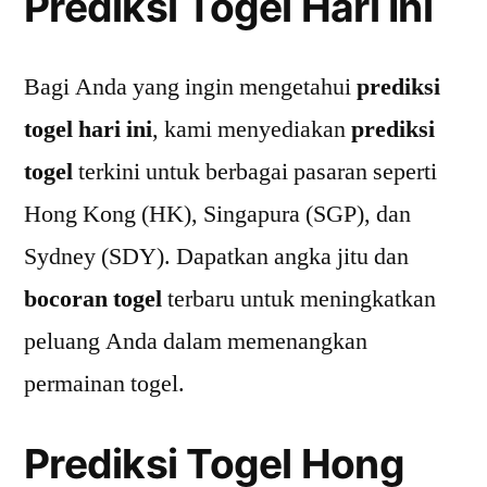
Prediksi Togel Hari Ini
Bagi Anda yang ingin mengetahui
prediksi
togel hari ini
, kami menyediakan
prediksi
togel
terkini untuk berbagai pasaran seperti
Hong Kong (HK), Singapura (SGP), dan
Sydney (SDY). Dapatkan angka jitu dan
bocoran togel
terbaru untuk meningkatkan
peluang Anda dalam memenangkan
permainan togel.
Prediksi Togel Hong