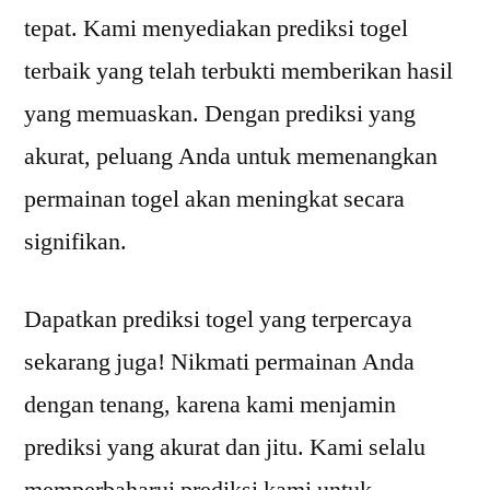
Indonesia
tepat. Kami menyediakan prediksi togel
–
terbaik yang telah terbukti memberikan hasil
Dapatkan
yang memuaskan. Dengan prediksi yang
Sekarang!
akurat, peluang Anda untuk memenangkan
permainan togel akan meningkat secara
signifikan.
Dapatkan prediksi togel yang terpercaya
sekarang juga! Nikmati permainan Anda
dengan tenang, karena kami menjamin
prediksi yang akurat dan jitu. Kami selalu