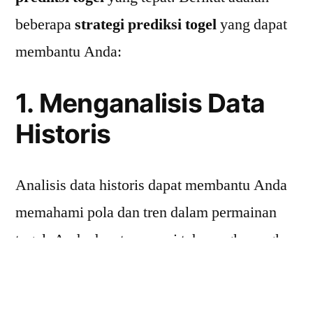
beberapa
strategi prediksi togel
yang dapat
membantu Anda:
1. Menganalisis Data
Historis
Analisis data historis dapat membantu Anda
memahami pola dan tren dalam permainan
togel. Anda dapat mencari tahu angka-angka
yang sering keluar dan angka-angka yang
jarang keluar. Dengan begitu, Anda dapat