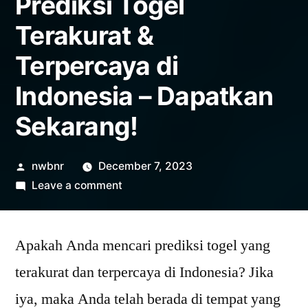
Prediksi Togel
Terakurat &
Terpercaya di
Indonesia – Dapatkan
Sekarang!
Posted
nwbnr
December 7, 2023
by
on
Leave a comment
Prediksi
Togel
Apakah Anda mencari prediksi togel yang
Terakurat
&
terakurat dan terpercaya di Indonesia? Jika
Terpercaya
iya, maka Anda telah berada di tempat yang
di