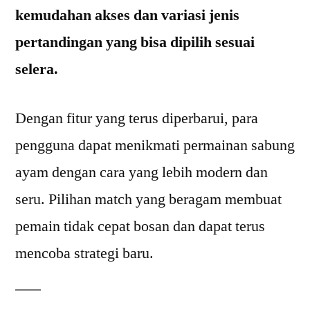
Match
kemudahan akses dan variasi jenis
Variatif
pertandingan yang bisa dipilih sesuai
untuk
Pengalaman
selera.
Seru
dan
Dengan fitur yang terus diperbarui, para
Mudah
pengguna dapat menikmati permainan sabung
ayam dengan cara yang lebih modern dan
seru. Pilihan match yang beragam membuat
pemain tidak cepat bosan dan dapat terus
mencoba strategi baru.