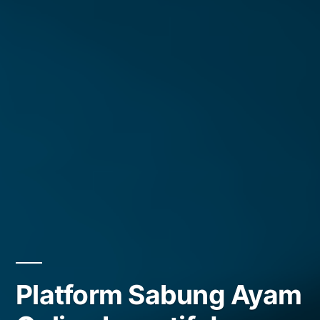
Platform Sabung Ayam