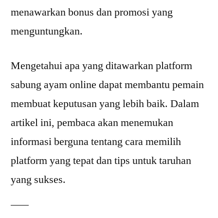
menawarkan bonus dan promosi yang
menguntungkan.
Mengetahui apa yang ditawarkan platform
sabung ayam online dapat membantu pemain
membuat keputusan yang lebih baik. Dalam
artikel ini, pembaca akan menemukan
informasi berguna tentang cara memilih
platform yang tepat dan tips untuk taruhan
yang sukses.