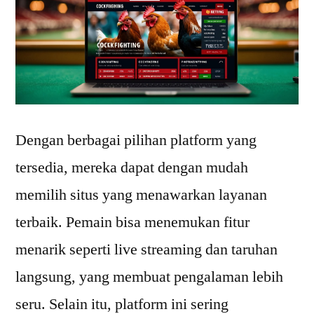
Dengan berbagai pilihan platform yang
tersedia, mereka dapat dengan mudah
memilih situs yang menawarkan layanan
terbaik. Pemain bisa menemukan fitur
menarik seperti live streaming dan taruhan
langsung, yang membuat pengalaman lebih
seru. Selain itu, platform ini sering