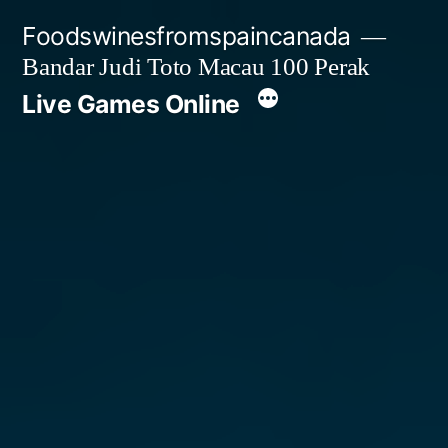
Skip
Foodswinesfromspaincanada
to
Bandar Judi Toto Macau 100 Perak
content
Live Games Online