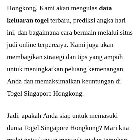
Hongkong. Kami akan mengulas
data
keluaran togel
terbaru, prediksi angka hari
ini, dan bagaimana cara bermain melalui situs
judi online terpercaya. Kami juga akan
membagikan strategi dan tips yang ampuh
untuk meningkatkan peluang kemenangan
Anda dan memaksimalkan keuntungan di
Togel Singapore Hongkong.
Jadi, apakah Anda siap untuk memasuki
dunia Togel Singapore Hongkong? Mari kita