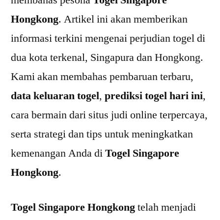
membahas pesona
Togel Singapore
Ter
Hongkong
. Artikel ini akan memberikan
informasi terkini mengenai perjudian togel di
dua kota terkenal, Singapura dan Hongkong.
Kami akan membahas pembaruan terbaru,
data keluaran togel
,
prediksi togel hari ini
,
cara bermain dari situs judi online terpercaya,
serta strategi dan tips untuk meningkatkan
kemenangan Anda di
Togel Singapore
Hongkong
.
Togel Singapore Hongkong
telah menjadi