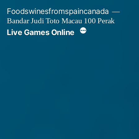
Skip
Foodswinesfromspaincanada
to
Bandar Judi Toto Macau 100 Perak
content
Live Games Online