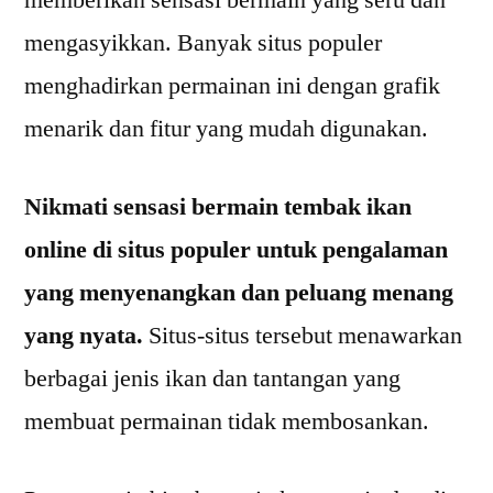
memberikan sensasi bermain yang seru dan
Ikan
mengasyikkan. Banyak situs populer
Online
di
menghadirkan permainan ini dengan grafik
Situs
menarik dan fitur yang mudah digunakan.
Populer
dengan
Bonus
Nikmati sensasi bermain tembak ikan
Menarik
online di situs populer untuk pengalaman
dan
yang menyenangkan dan peluang menang
Mudah
Menang
yang nyata.
Situs-situs tersebut menawarkan
berbagai jenis ikan dan tantangan yang
membuat permainan tidak membosankan.