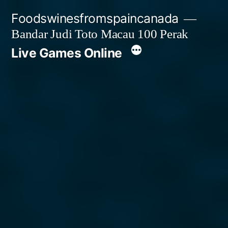
Skip
Foodswinesfromspaincanada
to
Bandar Judi Toto Macau 100 Perak
content
Live Games Online