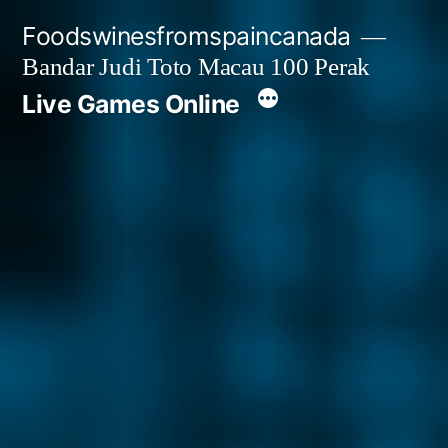
Skip
Foodswinesfromspaincanada
to
Bandar Judi Toto Macau 100 Perak
content
Live Games Online