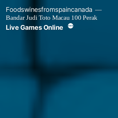
Skip
Foodswinesfromspaincanada
to
Bandar Judi Toto Macau 100 Perak
content
Live Games Online