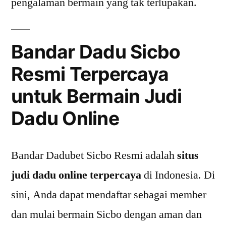
pengalaman bermain yang tak terlupakan.
Bandar Dadu Sicbo
Resmi Terpercaya
untuk Bermain Judi
Dadu Online
Bandar Dadubet Sicbo Resmi adalah
situs
judi dadu online terpercaya
di Indonesia. Di
sini, Anda dapat mendaftar sebagai member
dan mulai bermain Sicbo dengan aman dan