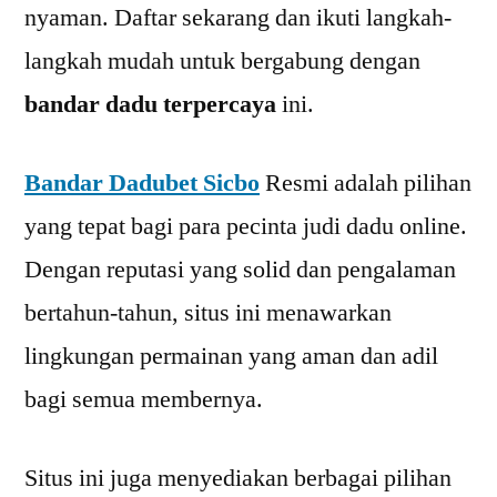
nyaman. Daftar sekarang dan ikuti langkah-
langkah mudah untuk bergabung dengan
bandar dadu terpercaya
ini.
Bandar Dadubet Sicbo
Resmi adalah pilihan
yang tepat bagi para pecinta judi dadu online.
Dengan reputasi yang solid dan pengalaman
bertahun-tahun, situs ini menawarkan
lingkungan permainan yang aman dan adil
bagi semua membernya.
Situs ini juga menyediakan berbagai pilihan