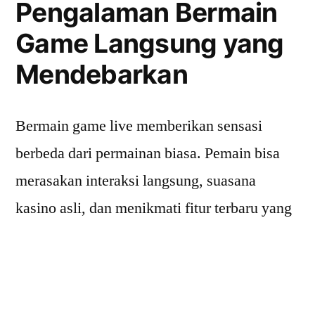
Pengalaman Bermain
Game Langsung yang
Mendebarkan
Bermain game live memberikan sensasi
berbeda dari permainan biasa. Pemain bisa
merasakan interaksi langsung, suasana
kasino asli, dan menikmati fitur terbaru yang
membuat permainan semakin menarik.
Keunikan Interaksi