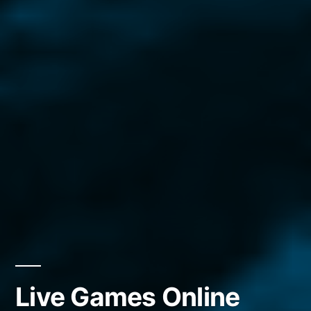
Live Games Online