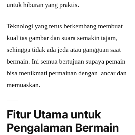
untuk hiburan yang praktis.
Teknologi yang terus berkembang membuat
kualitas gambar dan suara semakin tajam,
sehingga tidak ada jeda atau gangguan saat
bermain. Ini semua bertujuan supaya pemain
bisa menikmati permainan dengan lancar dan
memuaskan.
Fitur Utama untuk
Pengalaman Bermain