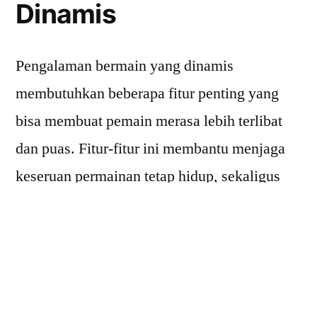
Dinamis
Pengalaman bermain yang dinamis
membutuhkan beberapa fitur penting yang
bisa membuat pemain merasa lebih terlibat
dan puas. Fitur-fitur ini membantu menjaga
keseruan permainan tetap hidup, sekaligus
memberi kesempatan untuk berinteraksi dan
mendapatkan hadiah nyata.
Ketersediaan Mode
Multiplayer Langsung