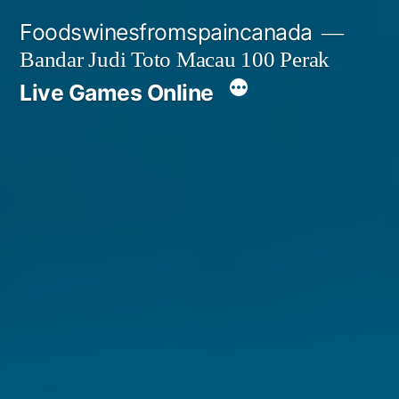
Skip
Foodswinesfromspaincanada
to
Bandar Judi Toto Macau 100 Perak
content
Live Games Online