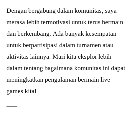
Dengan bergabung dalam komunitas, saya
merasa lebih termotivasi untuk terus bermain
dan berkembang. Ada banyak kesempatan
untuk berpartisipasi dalam turnamen atau
aktivitas lainnya. Mari kita eksplor lebih
dalam tentang bagaimana komunitas ini dapat
meningkatkan pengalaman bermain live
games kita!
Apa Itu Komunitas