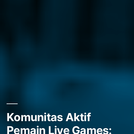
Komunitas Aktif
Pemain Live Games: