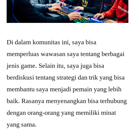
Di dalam komunitas ini, saya bisa
memperluas wawasan saya tentang berbagai
jenis game. Selain itu, saya juga bisa
berdiskusi tentang strategi dan trik yang bisa
membantu saya menjadi pemain yang lebih
baik. Rasanya menyenangkan bisa terhubung
dengan orang-orang yang memiliki minat
yang sama.