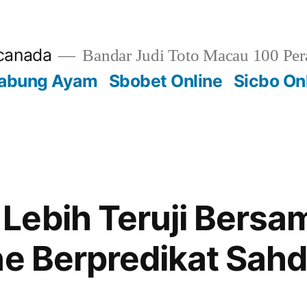
canada
Bandar Judi Toto Macau 100 Per
abung Ayam
Sbobet Online
Sicbo On
ebih Teruji Bersam
ne Berpredikat Sahd