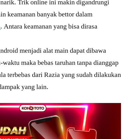
arik. Trik online ini makin digandrungi
amin keamanan banyak bettor dalam
e
. Antara keamanan yang bisa dirasa
ndroid menjadi alat main dapat dibawa
-waktu maka bebas taruhan tanpa dianggap
ula terbebas dari Razia yang sudah dilakukan
dampak yang lain.