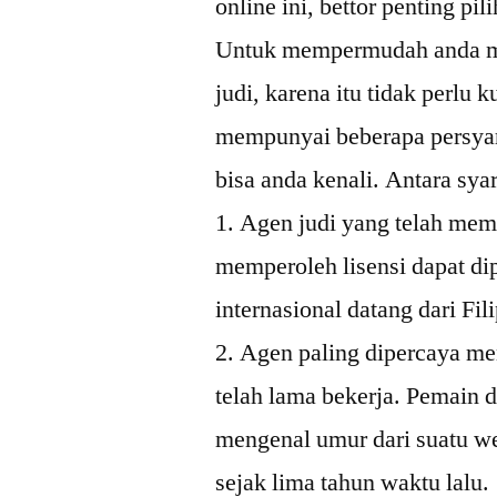
online ini, bettor penting pi
Untuk mempermudah anda m
judi, karena itu tidak perlu
mempunyai beberapa persyara
bisa anda kenali. Antara syara
1. Agen judi yang telah mem
memperoleh lisensi dapat di
internasional datang dari Fil
2. Agen paling dipercaya m
telah lama bekerja. Pemain d
mengenal umur dari suatu web
sejak lima tahun waktu lalu.