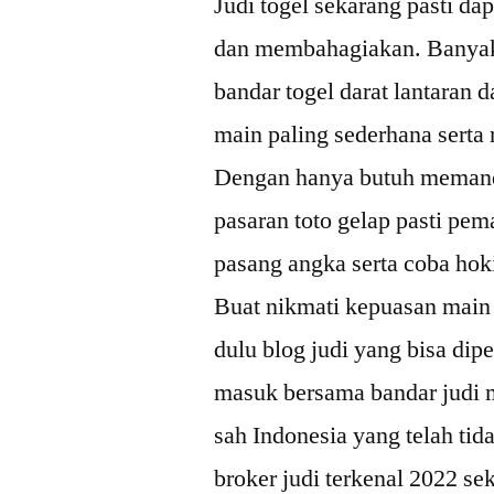
Judi togel sekarang pasti da
dan membahagiakan. Banyak 
bandar togel darat lantaran d
main paling sederhana serta
Dengan hanya butuh memand
pasaran toto gelap pasti pe
pasang angka serta coba hoki
Buat nikmati kepuasan main j
dulu blog judi yang bisa dip
masuk bersama bandar judi 
sah Indonesia yang telah tid
broker judi terkenal 2022 sek