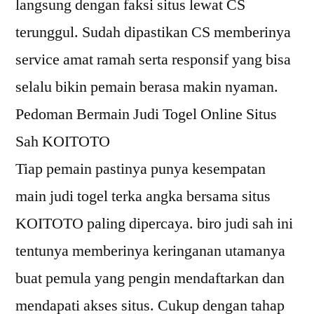
langsung dengan faksi situs lewat CS
terunggul. Sudah dipastikan CS memberinya
service amat ramah serta responsif yang bisa
selalu bikin pemain berasa makin nyaman.
Pedoman Bermain Judi Togel Online Situs
Sah KOITOTO
Tiap pemain pastinya punya kesempatan
main judi togel terka angka bersama situs
KOITOTO paling dipercaya. biro judi sah ini
tentunya memberinya keringanan utamanya
buat pemula yang pengin mendaftarkan dan
mendapati akses situs. Cukup dengan tahap