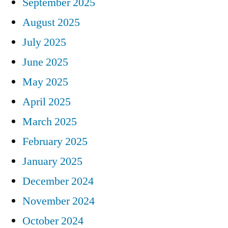
September 2025
August 2025
July 2025
June 2025
May 2025
April 2025
March 2025
February 2025
January 2025
December 2024
November 2024
October 2024