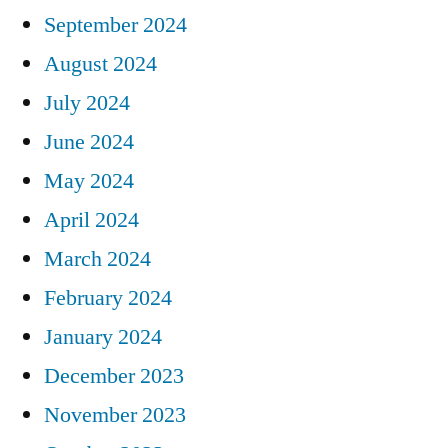
September 2024
August 2024
July 2024
June 2024
May 2024
April 2024
March 2024
February 2024
January 2024
December 2023
November 2023