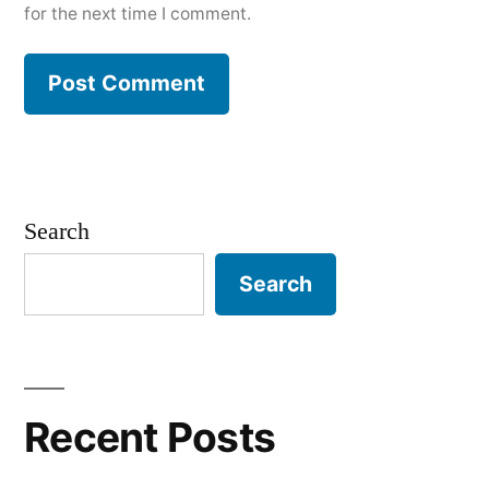
for the next time I comment.
Search
Search
Recent Posts