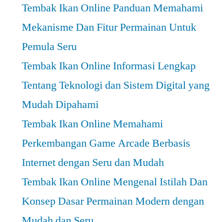
Tembak Ikan Online Panduan Memahami
Mekanisme Dan Fitur Permainan Untuk
Pemula Seru
Tembak Ikan Online Informasi Lengkap
Tentang Teknologi dan Sistem Digital yang
Mudah Dipahami
Tembak Ikan Online Memahami
Perkembangan Game Arcade Berbasis
Internet dengan Seru dan Mudah
Tembak Ikan Online Mengenal Istilah Dan
Konsep Dasar Permainan Modern dengan
Mudah dan Seru