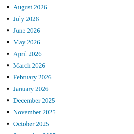
August 2026
July 2026
June 2026
May 2026
April 2026
March 2026
February 2026
January 2026
December 2025
November 2025
October 2025