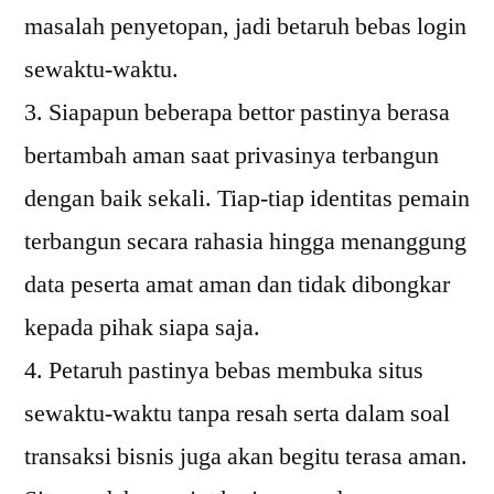
masalah penyetopan, jadi betaruh bebas login
sewaktu-waktu.
3. Siapapun beberapa bettor pastinya berasa
bertambah aman saat privasinya terbangun
dengan baik sekali. Tiap-tiap identitas pemain
terbangun secara rahasia hingga menanggung
data peserta amat aman dan tidak dibongkar
kepada pihak siapa saja.
4. Petaruh pastinya bebas membuka situs
sewaktu-waktu tanpa resah serta dalam soal
transaksi bisnis juga akan begitu terasa aman.