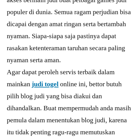
populer di dunia. Semua ragam perjudian bisa
dicapai dengan amat ringan serta bertambah
nyaman. Siapa-siapa saja pastinya dapat
rasakan ketenteraman taruhan secara paling
nyaman serta aman.
Agar dapat peroleh servis terbaik dalam
mainkan
judi togel
online ini, bettor butuh
pilih blog judi yang bisa diakui dan
dihandalkan. Buat mempermudah anda masih
pemula dalam menentukan blog judi, karena
itu tidak penting ragu-ragu memutuskan