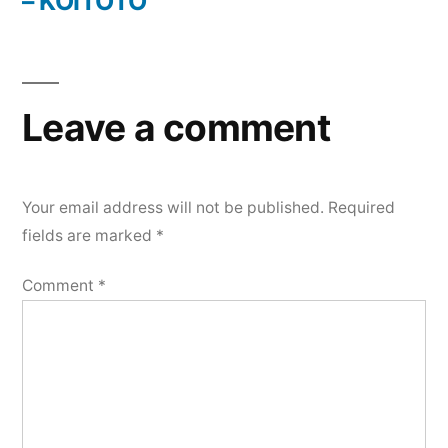
– KOITOTO
Leave a comment
Your email address will not be published.
Required
fields are marked
*
Comment
*