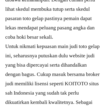
lihat skedul membuka tutup serta skedul
pasaran toto gelap pastinya pemain dapat
lekas mendapat peluang pasang angka dan
coba hoki besar sekali.
Untuk nikmati kepuasan main judi toto gelap
ini, seharusnya putuskan dulu website judi
yang bisa dipercayai serta dihandalkan
dengan bagus. Cukup masuk bersama broker
judi memiliki lisensi seperti KOITOTO situs
sah Indonesia yang sudah tak perlu
dikuatirkan kembali kwalitetnya. Sebagai