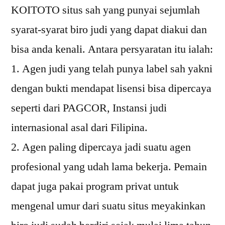
KOITOTO situs sah yang punyai sejumlah
syarat-syarat biro judi yang dapat diakui dan
bisa anda kenali. Antara persyaratan itu ialah:
1. Agen judi yang telah punya label sah yakni
dengan bukti mendapat lisensi bisa dipercaya
seperti dari PAGCOR, Instansi judi
internasional asal dari Filipina.
2. Agen paling dipercaya jadi suatu agen
profesional yang udah lama bekerja. Pemain
dapat juga pakai program privat untuk
mengenal umur dari suatu situs meyakinkan