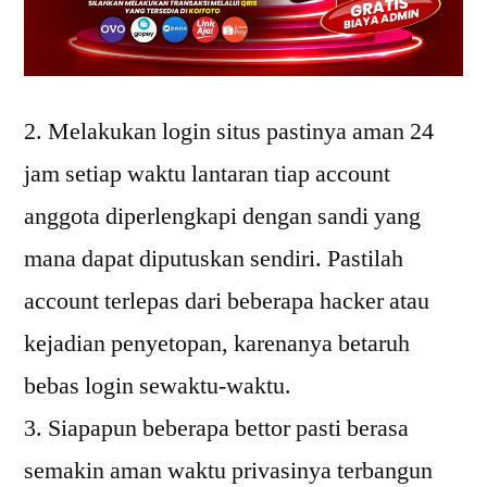
2. Melakukan login situs pastinya aman 24
jam setiap waktu lantaran tiap account
anggota diperlengkapi dengan sandi yang
mana dapat diputuskan sendiri. Pastilah
account terlepas dari beberapa hacker atau
kejadian penyetopan, karenanya betaruh
bebas login sewaktu-waktu.
3. Siapapun beberapa bettor pasti berasa
semakin aman waktu privasinya terbangun