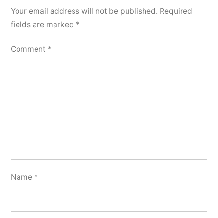
Your email address will not be published.
Required
fields are marked
*
Comment
*
Name
*