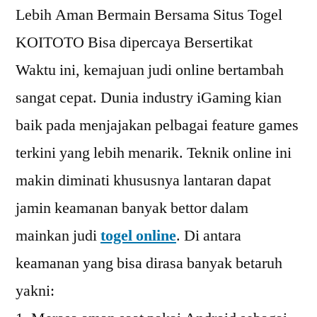
Lebih Aman Bermain Bersama Situs Togel
KOITOTO Bisa dipercaya Bersertikat
Waktu ini, kemajuan judi online bertambah
sangat cepat. Dunia industry iGaming kian
baik pada menjajakan pelbagai feature games
terkini yang lebih menarik. Teknik online ini
makin diminati khususnya lantaran dapat
jamin keamanan banyak bettor dalam
mainkan judi
togel online
. Di antara
keamanan yang bisa dirasa banyak betaruh
yakni: