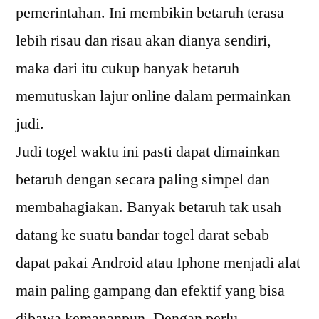
pemerintahan. Ini membikin betaruh terasa
lebih risau dan risau akan dianya sendiri,
maka dari itu cukup banyak betaruh
memutuskan lajur online dalam permainkan
judi.
Judi togel waktu ini pasti dapat dimainkan
betaruh dengan secara paling simpel dan
membahagiakan. Banyak betaruh tak usah
datang ke suatu bandar togel darat sebab
dapat pakai Android atau Iphone menjadi alat
main paling gampang dan efektif yang bisa
dibawa kemananpun. Dengan perlu