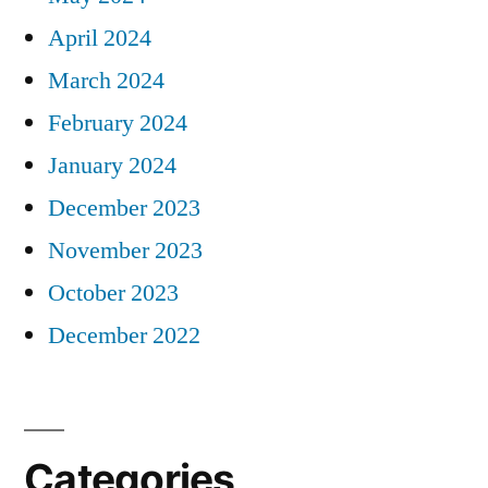
April 2024
March 2024
February 2024
January 2024
December 2023
November 2023
October 2023
December 2022
Categories