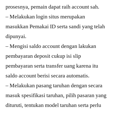
prosesnya, pemain dapat raih account sah.
– Melakukan login situs merupakan
masukkan Pemakai ID serta sandi yang telah
dipunyai.
– Mengisi saldo account dengan lakukan
pembayaran deposit cukup isi slip
pembayaran serta transfer uang karena itu
saldo account berisi secara automatis.
– Melakukan pasang taruhan dengan secara
masuk spesifikasi taruhan, pilih pasaran yang
dituruti, tentukan model taruhan serta perlu