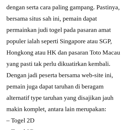
dengan serta cara paling gampang. Pastinya,
bersama situs sah ini, pemain dapat
permainkan judi togel pada pasaran amat
populer ialah seperti Singapore atau SGP,
Hongkong atau HK dan pasaran Toto Macau
yang pasti tak perlu dikuatirkan kembali.
Dengan jadi peserta bersama web-site ini,
pemain juga dapat taruhan di beragam
alternatif type taruhan yang disajikan jauh
makin komplet, antara lain merupakan:
– Togel 2D