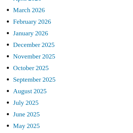
March 2026
February 2026
January 2026
December 2025
November 2025
October 2025
September 2025
August 2025
July 2025
June 2025
May 2025