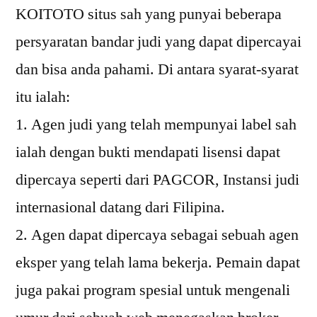
KOITOTO situs sah yang punyai beberapa
persyaratan bandar judi yang dapat dipercayai
dan bisa anda pahami. Di antara syarat-syarat
itu ialah:
1. Agen judi yang telah mempunyai label sah
ialah dengan bukti mendapati lisensi dapat
dipercaya seperti dari PAGCOR, Instansi judi
internasional datang dari Filipina.
2. Agen dapat dipercaya sebagai sebuah agen
eksper yang telah lama bekerja. Pemain dapat
juga pakai program spesial untuk mengenali