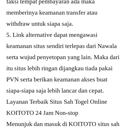
faksi tempat pembayaran ada maka
memberinya keamanan transfer atau
withdraw untuk siapa saja.
5. Link alternative dapat mengawasi
keamanan situs sendiri terlepas dari Nawala
serta wujud penyetopan yang lain. Maka dari
itu situs lebih ringan dijangkau tiada pakai
PVN serta berikan keamanan akses buat
siapa-siapa saja lebih lancar dan cepat.
Layanan Terbaik Situs Sah Togel Online
KOITOTO 24 Jam Non-stop
Menunjuk dan masuk di KOITOTO situs sah