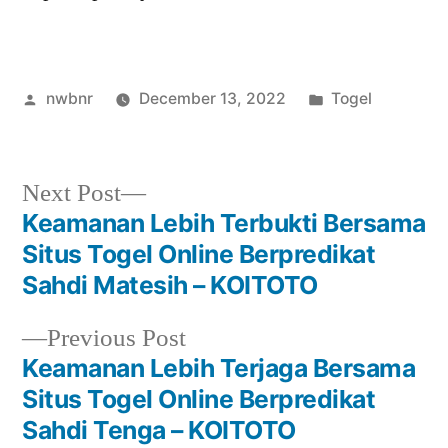
Posted
Posted
nwbnr
December 13, 2022
Togel
by
in
Next
Next Post
post:
Keamanan Lebih Terbukti Bersama
Post
Situs Togel Online Berpredikat
navigation
Sahdi Matesih – KOITOTO
Previous
Previous Post
post:
Keamanan Lebih Terjaga Bersama
Situs Togel Online Berpredikat
Sahdi Tenga – KOITOTO