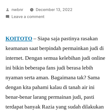
Posted
nwbnr
December 13, 2022
by
on
Leave a comment
Keamanan
Lebih
KOITOTO
– Siapa saja pastinya rasakan
Teruji
Bersama
keamanan saat berpindah permainkan judi di
Situs
internet. Dengan semua kelebihan judi online
Togel
Online
ini bikin beberapa fans judi berasa lebih
Berpredikat
nyaman serta aman. Bagaimana tak? Sama
Sahdi
dengan kita pahami kalau di tanah air ini
Trawas
–
benar-benar larang permainan judi, pasti
KOITOTO
terdapat banyak Razia yang sudah dilakukan