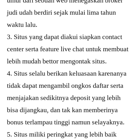
umur dari sebuah web menegaskan broker
judi udah berdiri sejak mulai lima tahun
waktu lalu.
3. Situs yang dapat diakui siapkan contact
center serta feature live chat untuk membuat
lebih mudah bettor mengontak situs.
4. Situs selalu berikan keluasaan karenanya
tidak dapat mengambil ongkos daftar serta
menjajakan sedikitnya deposit yang lebih
bisa dijangkau, dan tak kan memberinya
bonus terlampau tinggi namun selayaknya.
5. Situs miliki peringkat yang lebih baik