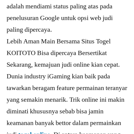
adalah mendiami status paling atas pada
penelusuran Google untuk opsi web judi
paling dipercaya.
Lebih Aman Main Bersama Situs Togel
KOITOTO Bisa dipercaya Bersertikat
Sekarang, kemajuan judi online kian cepat.
Dunia industry iGaming kian baik pada
tawarkan beragam feature permainan teranyar
yang semakin menarik. Trik online ini makin
diminati khususnya sebab bisa jamin
keamanan banyak bettor dalam permainkan