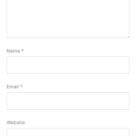
Name
*
Email
*
Website