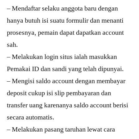
– Mendaftar selaku anggota baru dengan
hanya butuh isi suatu formulir dan menanti
prosesnya, pemain dapat dapatkan account
sah.
– Melakukan login situs ialah masukkan
Pemakai ID dan sandi yang telah dipunyai.
– Mengisi saldo account dengan membayar
deposit cukup isi slip pembayaran dan
transfer uang karenanya saldo account berisi
secara automatis.
– Melakukan pasang taruhan lewat cara