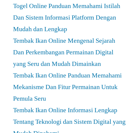
Togel Online Panduan Memahami Istilah
Dan Sistem Informasi Platform Dengan
Mudah dan Lengkap
Tembak Ikan Online Mengenal Sejarah
Dan Perkembangan Permainan Digital
yang Seru dan Mudah Dimainkan
Tembak Ikan Online Panduan Memahami
Mekanisme Dan Fitur Permainan Untuk
Pemula Seru
Tembak Ikan Online Informasi Lengkap
Tentang Teknologi dan Sistem Digital yang