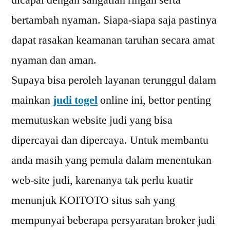
bertambah nyaman. Siapa-siapa saja pastinya
dapat rasakan keamanan taruhan secara amat
nyaman dan aman.
Supaya bisa peroleh layanan terunggul dalam
mainkan
judi togel
online ini, bettor penting
memutuskan website judi yang bisa
dipercayai dan dipercaya. Untuk membantu
anda masih yang pemula dalam menentukan
web-site judi, karenanya tak perlu kuatir
menunjuk KOITOTO situs sah yang
mempunyai beberapa persyaratan broker judi