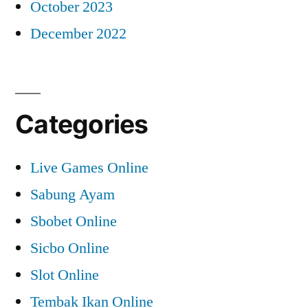
October 2023
December 2022
Categories
Live Games Online
Sabung Ayam
Sbobet Online
Sicbo Online
Slot Online
Tembak Ikan Online