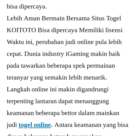
bisa dipercaya.
Lebih Aman Bermain Bersama Situs Togel
KOITOTO Bisa dipercaya Memiliki lisensi
Waktu ini, perubahan judi online pula lebih
cepat. Dunia industry iGaming makin baik
pada tawarkan beberapa spek permainan
teranyar yang semakin lebih menarik.
Langkah online ini makin digandrungi
terpenting lantaran dapat menanggung
keamanan beberapa bettor dalam mainkan
judi
togel online
. Antara keamanan yang bisa