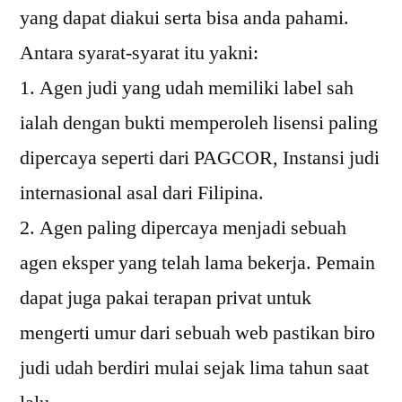
yang dapat diakui serta bisa anda pahami.
Antara syarat-syarat itu yakni:
1. Agen judi yang udah memiliki label sah
ialah dengan bukti memperoleh lisensi paling
dipercaya seperti dari PAGCOR, Instansi judi
internasional asal dari Filipina.
2. Agen paling dipercaya menjadi sebuah
agen eksper yang telah lama bekerja. Pemain
dapat juga pakai terapan privat untuk
mengerti umur dari sebuah web pastikan biro
judi udah berdiri mulai sejak lima tahun saat