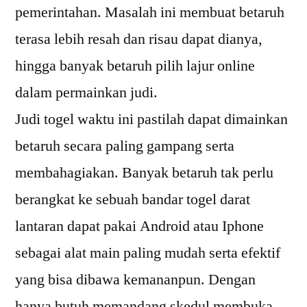
pemerintahan. Masalah ini membuat betaruh
terasa lebih resah dan risau dapat dianya,
hingga banyak betaruh pilih lajur online
dalam permainkan judi.
Judi togel waktu ini pastilah dapat dimainkan
betaruh secara paling gampang serta
membahagiakan. Banyak betaruh tak perlu
berangkat ke sebuah bandar togel darat
lantaran dapat pakai Android atau Iphone
sebagai alat main paling mudah serta efektif
yang bisa dibawa kemananpun. Dengan
hanya butuh memandang skedul membuka