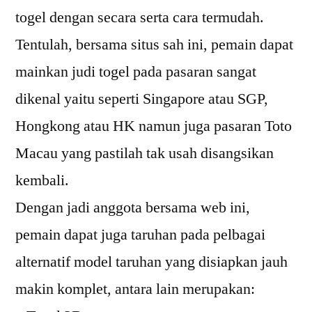
togel dengan secara serta cara termudah.
Tentulah, bersama situs sah ini, pemain dapat
mainkan judi togel pada pasaran sangat
dikenal yaitu seperti Singapore atau SGP,
Hongkong atau HK namun juga pasaran Toto
Macau yang pastilah tak usah disangsikan
kembali.
Dengan jadi anggota bersama web ini,
pemain dapat juga taruhan pada pelbagai
alternatif model taruhan yang disiapkan jauh
makin komplet, antara lain merupakan: