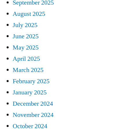
September 2025
August 2025
July 2025
June 2025
May 2025
April 2025
March 2025
February 2025
January 2025
December 2024
November 2024
October 2024