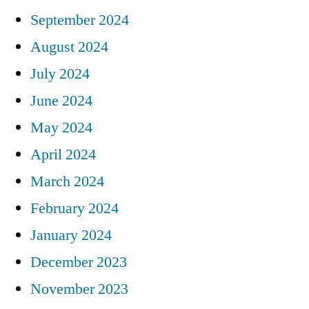
September 2024
August 2024
July 2024
June 2024
May 2024
April 2024
March 2024
February 2024
January 2024
December 2023
November 2023