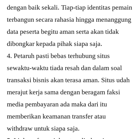
dengan baik sekali. Tiap-tiap identitas pemain
terbangun secara rahasia hingga menanggung
data peserta begitu aman serta akan tidak
dibongkar kepada pihak siapa saja.
4. Petaruh pasti bebas terhubung situs
sewaktu-waktu tiada resah dan dalam soal
transaksi bisnis akan terasa aman. Situs udah
merajut kerja sama dengan beragam faksi
media pembayaran ada maka dari itu
memberikan keamanan transfer atau
withdraw untuk siapa saja.