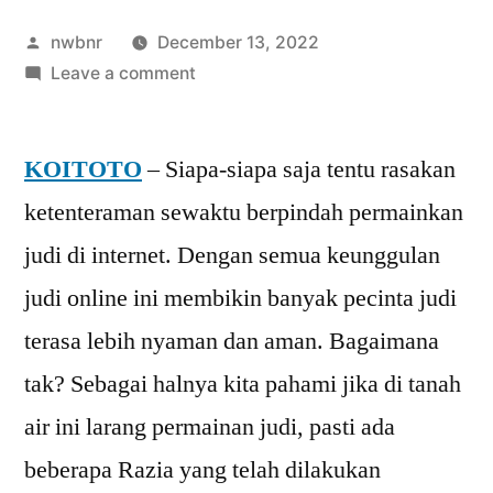
Posted
nwbnr
December 13, 2022
by
on
Leave a comment
Keamanan
Lebih
KOITOTO
– Siapa-siapa saja tentu rasakan
Teruji
Bersama
ketenteraman sewaktu berpindah permainkan
Situs
judi di internet. Dengan semua keunggulan
Togel
Online
judi online ini membikin banyak pecinta judi
Berpredikat
terasa lebih nyaman dan aman. Bagaimana
Sahdi
tak? Sebagai halnya kita pahami jika di tanah
Tontonunu
–
air ini larang permainan judi, pasti ada
KOITOTO
beberapa Razia yang telah dilakukan