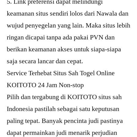
5. Link preferensi dapat melindungi
keamanan situs sendiri lolos dari Nawala dan
wujud penyegelan yang lain. Maka situs lebih
ringan dicapai tanpa ada pakai PVN dan
berikan keamanan akses untuk siapa-siapa
saja secara lancar dan cepat.
Service Terhebat Situs Sah Togel Online
KOITOTO 24 Jam Non-stop
Pilih dan tergabung di KOITOTO situs sah
Indonesia pastilah sebagai satu keputusan
paling tepat. Banyak pencinta judi pastinya
dapat permainkan judi menarik perjudian