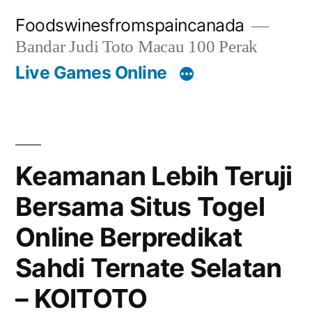
Skip
Foodswinesfromspaincanada
to
Bandar Judi Toto Macau 100 Perak
content
Live Games Online
Keamanan Lebih Teruji
Bersama Situs Togel
Online Berpredikat
Sahdi Ternate Selatan
– KOITOTO