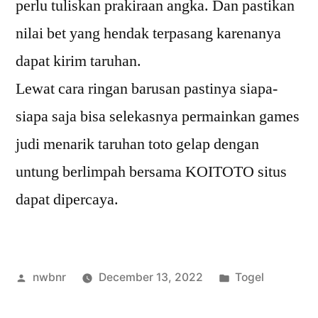
perlu tuliskan prakiraan angka. Dan pastikan
nilai bet yang hendak terpasang karenanya
dapat kirim taruhan.
Lewat cara ringan barusan pastinya siapa-
siapa saja bisa selekasnya permainkan games
judi menarik taruhan toto gelap dengan
untung berlimpah bersama KOITOTO situs
dapat dipercaya.
Posted
Posted
nwbnr
December 13, 2022
Togel
by
in