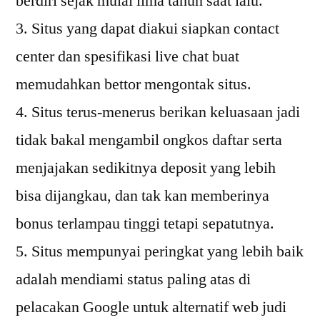
berdiri sejak mulai lima tahun saat lalu.
3. Situs yang dapat diakui siapkan contact
center dan spesifikasi live chat buat
memudahkan bettor mengontak situs.
4. Situs terus-menerus berikan keluasaan jadi
tidak bakal mengambil ongkos daftar serta
menjajakan sedikitnya deposit yang lebih
bisa dijangkau, dan tak kan memberinya
bonus terlampau tinggi tetapi sepatutnya.
5. Situs mempunyai peringkat yang lebih baik
adalah mendiami status paling atas di
pelacakan Google untuk alternatif web judi