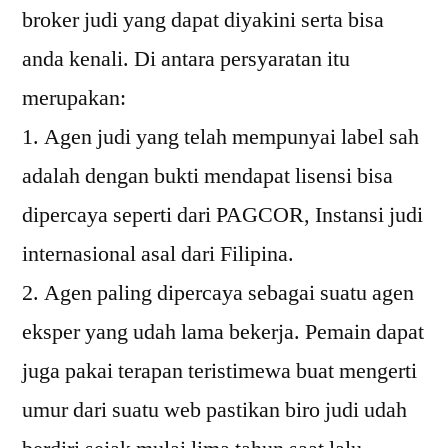
broker judi yang dapat diyakini serta bisa
anda kenali. Di antara persyaratan itu
merupakan:
1. Agen judi yang telah mempunyai label sah
adalah dengan bukti mendapat lisensi bisa
dipercaya seperti dari PAGCOR, Instansi judi
internasional asal dari Filipina.
2. Agen paling dipercaya sebagai suatu agen
eksper yang udah lama bekerja. Pemain dapat
juga pakai terapan teristimewa buat mengerti
umur dari suatu web pastikan biro judi udah