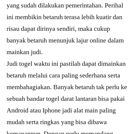
yang sudah dilakukan pemerintahan. Perihal
ini membikin betaruh terasa lebih kuatir dan
risau dapat dirinya sendiri, maka cukup
banyak betaruh menunjuk lajur online dalam
mainkan judi.
Judi togel waktu ini pastilah dapat dimainkan
betaruh melalui cara paling sederhana serta
membahagiakan. Banyak betaruh tak perlu ke
sebuah bandar togel darat lantaran bisa pakai
Android atau Iphone jadi alat main paling
mudah serta ringkas yang bisa dibawa
kemananpun. Dengan perlu memandang