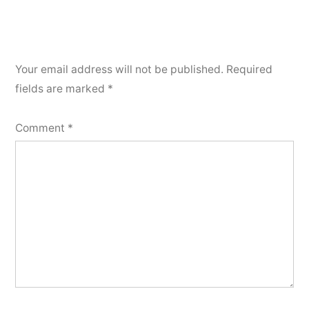
Your email address will not be published.
Required
fields are marked
*
Comment
*