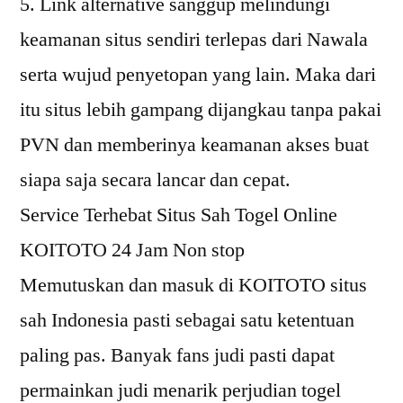
5. Link alternative sanggup melindungi
keamanan situs sendiri terlepas dari Nawala
serta wujud penyetopan yang lain. Maka dari
itu situs lebih gampang dijangkau tanpa pakai
PVN dan memberinya keamanan akses buat
siapa saja secara lancar dan cepat.
Service Terhebat Situs Sah Togel Online
KOITOTO 24 Jam Non stop
Memutuskan dan masuk di KOITOTO situs
sah Indonesia pasti sebagai satu ketentuan
paling pas. Banyak fans judi pasti dapat
permainkan judi menarik perjudian togel