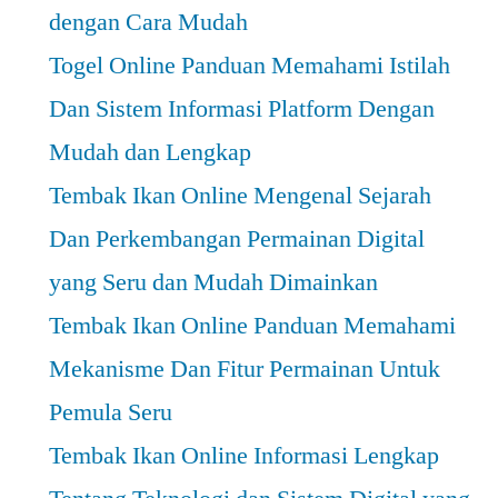
dengan Cara Mudah
Togel Online Panduan Memahami Istilah
Dan Sistem Informasi Platform Dengan
Mudah dan Lengkap
Tembak Ikan Online Mengenal Sejarah
Dan Perkembangan Permainan Digital
yang Seru dan Mudah Dimainkan
Tembak Ikan Online Panduan Memahami
Mekanisme Dan Fitur Permainan Untuk
Pemula Seru
Tembak Ikan Online Informasi Lengkap