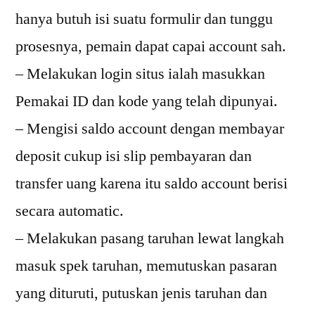
hanya butuh isi suatu formulir dan tunggu
prosesnya, pemain dapat capai account sah.
– Melakukan login situs ialah masukkan
Pemakai ID dan kode yang telah dipunyai.
– Mengisi saldo account dengan membayar
deposit cukup isi slip pembayaran dan
transfer uang karena itu saldo account berisi
secara automatic.
– Melakukan pasang taruhan lewat langkah
masuk spek taruhan, memutuskan pasaran
yang dituruti, putuskan jenis taruhan dan