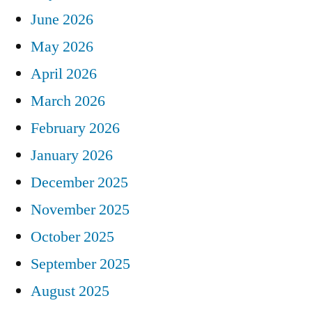
June 2026
May 2026
April 2026
March 2026
February 2026
January 2026
December 2025
November 2025
October 2025
September 2025
August 2025