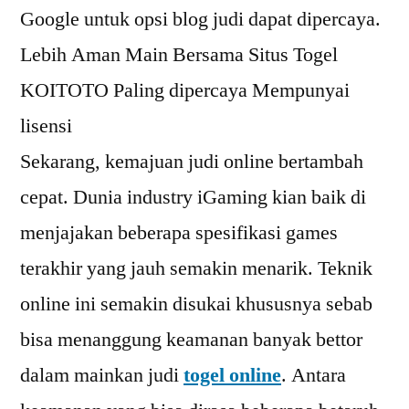
Google untuk opsi blog judi dapat dipercaya.
Lebih Aman Main Bersama Situs Togel
KOITOTO Paling dipercaya Mempunyai
lisensi
Sekarang, kemajuan judi online bertambah
cepat. Dunia industry iGaming kian baik di
menjajakan beberapa spesifikasi games
terakhir yang jauh semakin menarik. Teknik
online ini semakin disukai khususnya sebab
bisa menanggung keamanan banyak bettor
dalam mainkan judi
togel online
. Antara