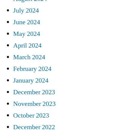
July 2024
June 2024
May 2024
April 2024
March 2024
February 2024
January 2024
December 2023
November 2023
October 2023
December 2022