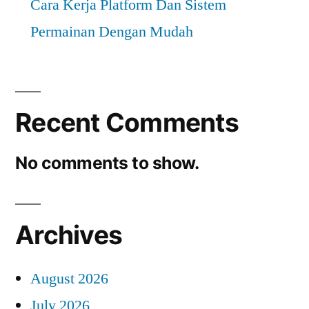
Cara Kerja Platform Dan Sistem
Permainan Dengan Mudah
Recent Comments
No comments to show.
Archives
August 2026
July 2026