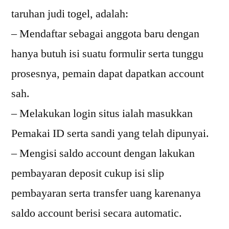
taruhan judi togel, adalah:
– Mendaftar sebagai anggota baru dengan
hanya butuh isi suatu formulir serta tunggu
prosesnya, pemain dapat dapatkan account
sah.
– Melakukan login situs ialah masukkan
Pemakai ID serta sandi yang telah dipunyai.
– Mengisi saldo account dengan lakukan
pembayaran deposit cukup isi slip
pembayaran serta transfer uang karenanya
saldo account berisi secara automatic.