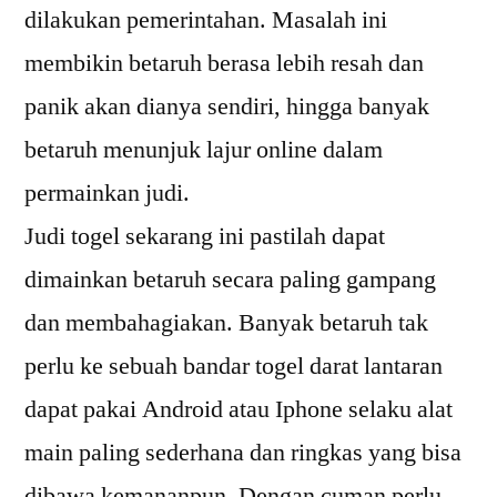
KOITOTO
dilakukan pemerintahan. Masalah ini
membikin betaruh berasa lebih resah dan
panik akan dianya sendiri, hingga banyak
betaruh menunjuk lajur online dalam
permainkan judi.
Judi togel sekarang ini pastilah dapat
dimainkan betaruh secara paling gampang
dan membahagiakan. Banyak betaruh tak
perlu ke sebuah bandar togel darat lantaran
dapat pakai Android atau Iphone selaku alat
main paling sederhana dan ringkas yang bisa
dibawa kemananpun. Dengan cuman perlu