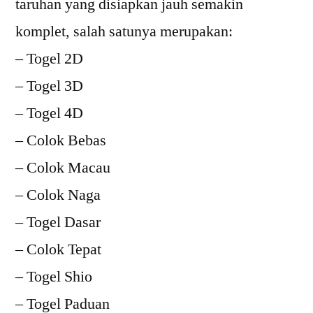
taruhan yang disiapkan jauh semakin
komplet, salah satunya merupakan:
– Togel 2D
– Togel 3D
– Togel 4D
– Colok Bebas
– Colok Macau
– Colok Naga
– Togel Dasar
– Colok Tepat
– Togel Shio
– Togel Paduan