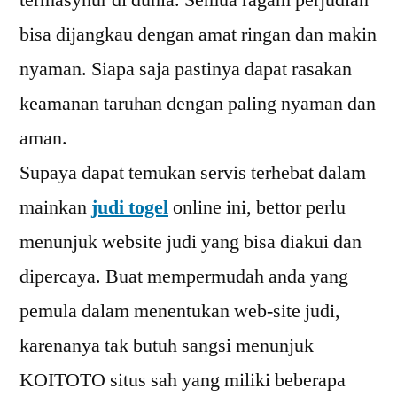
bisa dijangkau dengan amat ringan dan makin
nyaman. Siapa saja pastinya dapat rasakan
keamanan taruhan dengan paling nyaman dan
aman.
Supaya dapat temukan servis terhebat dalam
mainkan
judi togel
online ini, bettor perlu
menunjuk website judi yang bisa diakui dan
dipercaya. Buat mempermudah anda yang
pemula dalam menentukan web-site judi,
karenanya tak butuh sangsi menunjuk
KOITOTO situs sah yang miliki beberapa