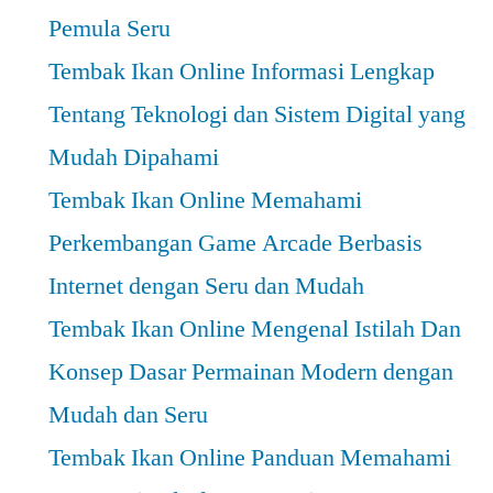
Pemula Seru
Tembak Ikan Online Informasi Lengkap
Tentang Teknologi dan Sistem Digital yang
Mudah Dipahami
Tembak Ikan Online Memahami
Perkembangan Game Arcade Berbasis
Internet dengan Seru dan Mudah
Tembak Ikan Online Mengenal Istilah Dan
Konsep Dasar Permainan Modern dengan
Mudah dan Seru
Tembak Ikan Online Panduan Memahami