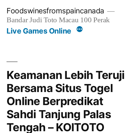
Skip
Foodswinesfromspaincanada
to
Bandar Judi Toto Macau 100 Perak
content
Live Games Online
Keamanan Lebih Teruji
Bersama Situs Togel
Online Berpredikat
Sahdi Tanjung Palas
Tengah – KOITOTO