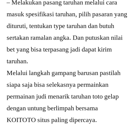
– Melakukan pasang taruhan melalui cara
masuk spesifikasi taruhan, pilih pasaran yang
dituruti, tentukan type taruhan dan butuh
sertakan ramalan angka. Dan putuskan nilai
bet yang bisa terpasang jadi dapat kirim
taruhan.
Melalui langkah gampang barusan pastilah
siapa saja bisa selekasnya permainkan
permainan judi menarik taruhan toto gelap
dengan untung berlimpah bersama
KOITOTO situs paling dipercaya.