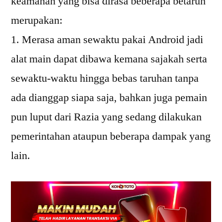
keamanan yang bisa dirasa beberapa betaruh
merupakan:
1. Merasa aman sewaktu pakai Android jadi
alat main dapat dibawa kemana sajakah serta
sewaktu-waktu hingga bebas taruhan tanpa
ada dianggap siapa saja, bahkan juga pemain
pun luput dari Razia yang sedang dilakukan
pemerintahan ataupun beberapa dampak yang
lain.