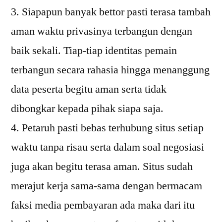
3. Siapapun banyak bettor pasti terasa tambah
aman waktu privasinya terbangun dengan
baik sekali. Tiap-tiap identitas pemain
terbangun secara rahasia hingga menanggung
data peserta begitu aman serta tidak
dibongkar kepada pihak siapa saja.
4. Petaruh pasti bebas terhubung situs setiap
waktu tanpa risau serta dalam soal negosiasi
juga akan begitu terasa aman. Situs sudah
merajut kerja sama-sama dengan bermacam
faksi media pembayaran ada maka dari itu