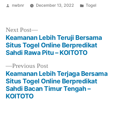
Posted
Posted
nwbnr
December 13, 2022
Togel
by
in
Next
Next Post
post:
Keamanan Lebih Teruji Bersama
Post
Situs Togel Online Berpredikat
Sahdi Rawa Pitu – KOITOTO
navigation
Previous
Previous Post
post:
Keamanan Lebih Terjaga Bersama
Situs Togel Online Berpredikat
Sahdi Bacan Timur Tengah –
KOITOTO