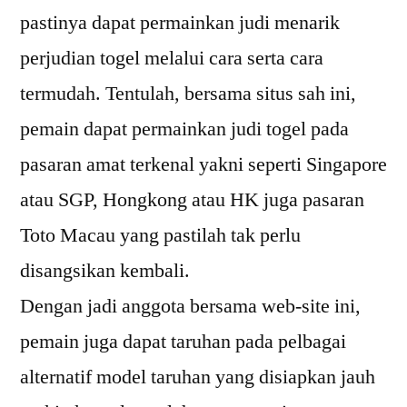
pastinya dapat permainkan judi menarik
perjudian togel melalui cara serta cara
termudah. Tentulah, bersama situs sah ini,
pemain dapat permainkan judi togel pada
pasaran amat terkenal yakni seperti Singapore
atau SGP, Hongkong atau HK juga pasaran
Toto Macau yang pastilah tak perlu
disangsikan kembali.
Dengan jadi anggota bersama web-site ini,
pemain juga dapat taruhan pada pelbagai
alternatif model taruhan yang disiapkan jauh