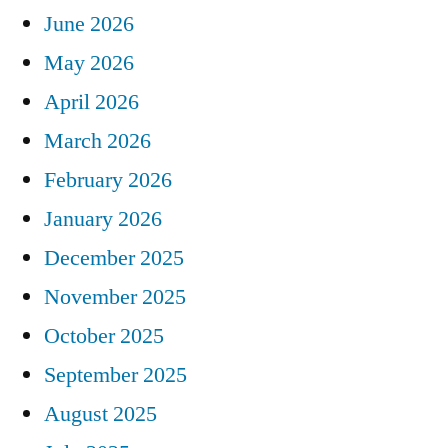
June 2026
May 2026
April 2026
March 2026
February 2026
January 2026
December 2025
November 2025
October 2025
September 2025
August 2025