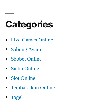
Categories
Live Games Online
Sabung Ayam
Sbobet Online
Sicbo Online
Slot Online
Tembak Ikan Online
Togel