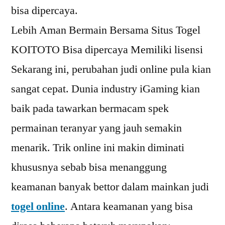
bisa dipercaya.
Lebih Aman Bermain Bersama Situs Togel
KOITOTO Bisa dipercaya Memiliki lisensi
Sekarang ini, perubahan judi online pula kian
sangat cepat. Dunia industry iGaming kian
baik pada tawarkan bermacam spek
permainan teranyar yang jauh semakin
menarik. Trik online ini makin diminati
khususnya sebab bisa menanggung
keamanan banyak bettor dalam mainkan judi
togel online
. Antara keamanan yang bisa