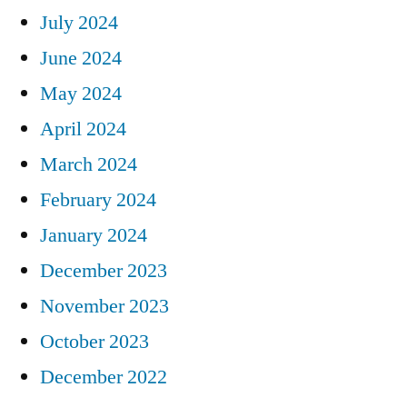
July 2024
June 2024
May 2024
April 2024
March 2024
February 2024
January 2024
December 2023
November 2023
October 2023
December 2022