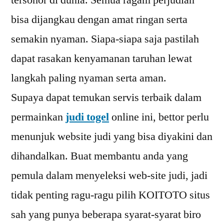
bisa dijangkau dengan amat ringan serta
semakin nyaman. Siapa-siapa saja pastilah
dapat rasakan kenyamanan taruhan lewat
langkah paling nyaman serta aman.
Supaya dapat temukan servis terbaik dalam
permainkan
judi togel
online ini, bettor perlu
menunjuk website judi yang bisa diyakini dan
dihandalkan. Buat membantu anda yang
pemula dalam menyeleksi web-site judi, jadi
tidak penting ragu-ragu pilih KOITOTO situs
sah yang punya beberapa syarat-syarat biro