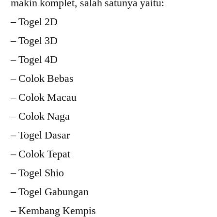
makin komplet, salah satunya yaitu:
– Togel 2D
– Togel 3D
– Togel 4D
– Colok Bebas
– Colok Macau
– Colok Naga
– Togel Dasar
– Colok Tepat
– Togel Shio
– Togel Gabungan
– Kembang Kempis