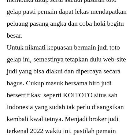
gelap pasti pemain dapat lekas mendapatkan
peluang pasang angka dan coba hoki begitu
besar.
Untuk nikmati kepuasan bermain judi toto
gelap ini, semestinya tetapkan dulu web-site
judi yang bisa diakui dan dipercaya secara
bagus. Cukup masuk bersama biro judi
bersertifikasi seperti KOITOTO situs sah
Indonesia yang sudah tak perlu disangsikan
kembali kwalitetnya. Menjadi broker judi
terkenal 2022 waktu ini, pastilah pemain