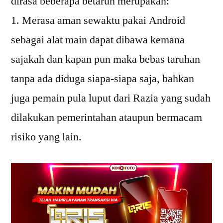
dirasa beberapa betaruh merupakan:
1. Merasa aman sewaktu pakai Android
sebagai alat main dapat dibawa kemana
sajakah dan kapan pun maka bebas taruhan
tanpa ada diduga siapa-siapa saja, bahkan
juga pemain pula luput dari Razia yang sudah
dilakukan pemerintahan ataupun bermacam
risiko yang lain.