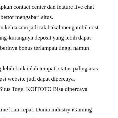
apkan contact center dan feature live chat
ettor mengabari situs.
an keluasaan jadi tak bakal mengambil cost
ang-kurangnya deposit yang lebih dapat
mberinya bonus terlampau tinggi namun
g lebih baik ialah tempati status paling atas
si website judi dapat dipercaya.
itus Togel KOITOTO Bisa dipercaya
line kian cepat. Dunia industry iGaming