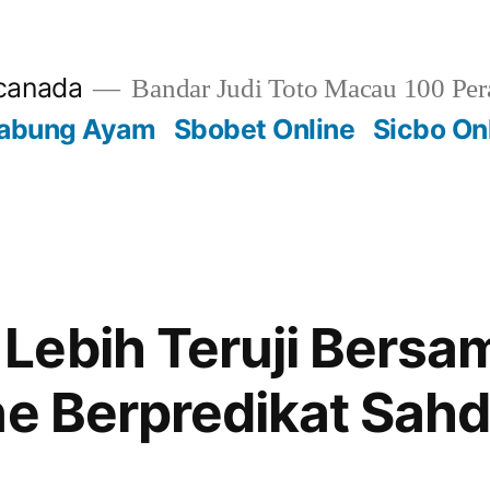
canada
Bandar Judi Toto Macau 100 Per
abung Ayam
Sbobet Online
Sicbo On
ebih Teruji Bersam
ne Berpredikat Sahdi