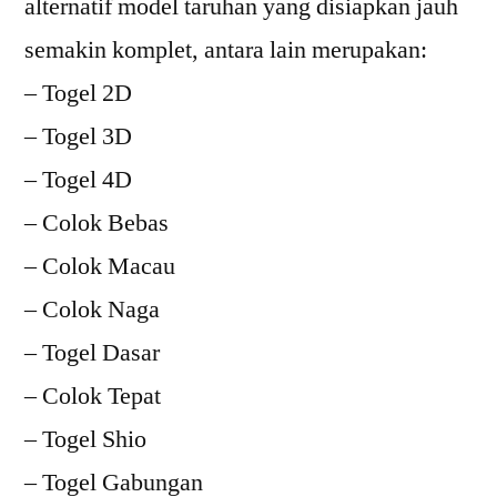
alternatif model taruhan yang disiapkan jauh
semakin komplet, antara lain merupakan:
– Togel 2D
– Togel 3D
– Togel 4D
– Colok Bebas
– Colok Macau
– Colok Naga
– Togel Dasar
– Colok Tepat
– Togel Shio
– Togel Gabungan