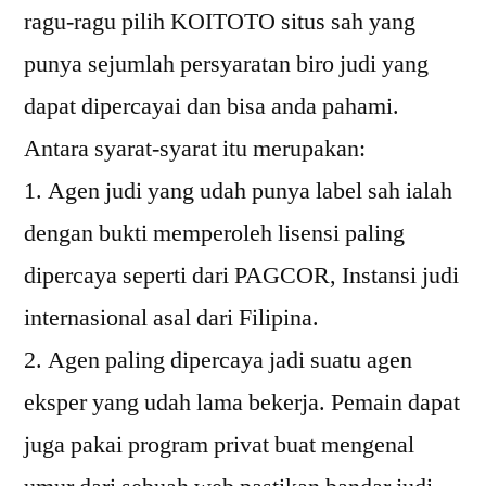
ragu-ragu pilih KOITOTO situs sah yang
punya sejumlah persyaratan biro judi yang
dapat dipercayai dan bisa anda pahami.
Antara syarat-syarat itu merupakan:
1. Agen judi yang udah punya label sah ialah
dengan bukti memperoleh lisensi paling
dipercaya seperti dari PAGCOR, Instansi judi
internasional asal dari Filipina.
2. Agen paling dipercaya jadi suatu agen
eksper yang udah lama bekerja. Pemain dapat
juga pakai program privat buat mengenal