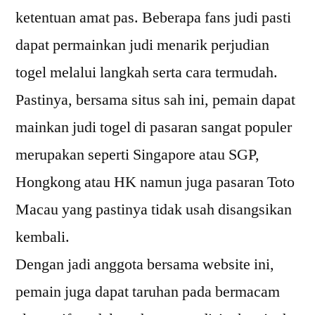
ketentuan amat pas. Beberapa fans judi pasti
dapat permainkan judi menarik perjudian
togel melalui langkah serta cara termudah.
Pastinya, bersama situs sah ini, pemain dapat
mainkan judi togel di pasaran sangat populer
merupakan seperti Singapore atau SGP,
Hongkong atau HK namun juga pasaran Toto
Macau yang pastinya tidak usah disangsikan
kembali.
Dengan jadi anggota bersama website ini,
pemain juga dapat taruhan pada bermacam