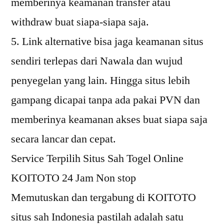
memberinya keamanan transfer atau
withdraw buat siapa-siapa saja.
5. Link alternative bisa jaga keamanan situs
sendiri terlepas dari Nawala dan wujud
penyegelan yang lain. Hingga situs lebih
gampang dicapai tanpa ada pakai PVN dan
memberinya keamanan akses buat siapa saja
secara lancar dan cepat.
Service Terpilih Situs Sah Togel Online
KOITOTO 24 Jam Non stop
Memutuskan dan tergabung di KOITOTO
situs sah Indonesia pastilah adalah satu