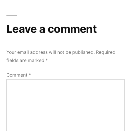
Leave a comment
Your email address will not be published.
Required
fields are marked
*
Comment
*