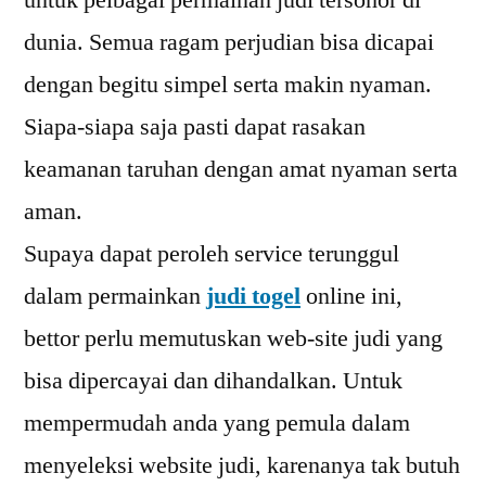
dunia. Semua ragam perjudian bisa dicapai
dengan begitu simpel serta makin nyaman.
Siapa-siapa saja pasti dapat rasakan
keamanan taruhan dengan amat nyaman serta
aman.
Supaya dapat peroleh service terunggul
dalam permainkan
judi togel
online ini,
bettor perlu memutuskan web-site judi yang
bisa dipercayai dan dihandalkan. Untuk
mempermudah anda yang pemula dalam
menyeleksi website judi, karenanya tak butuh