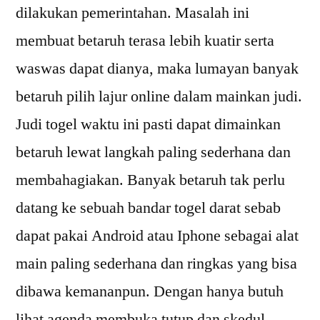
dilakukan pemerintahan. Masalah ini
membuat betaruh terasa lebih kuatir serta
waswas dapat dianya, maka lumayan banyak
betaruh pilih lajur online dalam mainkan judi.
Judi togel waktu ini pasti dapat dimainkan
betaruh lewat langkah paling sederhana dan
membahagiakan. Banyak betaruh tak perlu
datang ke sebuah bandar togel darat sebab
dapat pakai Android atau Iphone sebagai alat
main paling sederhana dan ringkas yang bisa
dibawa kemananpun. Dengan hanya butuh
lihat agenda membuka tutup dan skedul