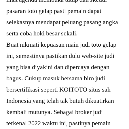
pasaran toto gelap pasti pemain dapat
selekasnya mendapat peluang pasang angka
serta coba hoki besar sekali.
Buat nikmati kepuasan main judi toto gelap
ini, semestinya pastikan dulu web-site judi
yang bisa diyakini dan dipercaya dengan
bagus. Cukup masuk bersama biro judi
bersertifikasi seperti KOITOTO situs sah
Indonesia yang telah tak butuh dikuatirkan
kembali mutunya. Sebagai broker judi
terkenal 2022 waktu ini, pastinya pemain