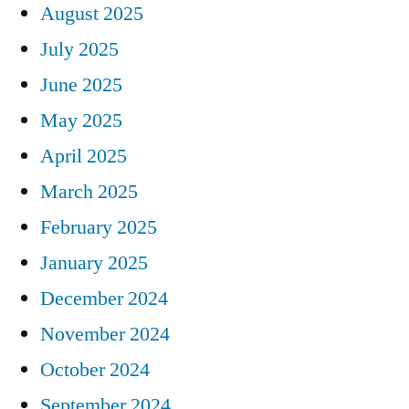
August 2025
July 2025
June 2025
May 2025
April 2025
March 2025
February 2025
January 2025
December 2024
November 2024
October 2024
September 2024