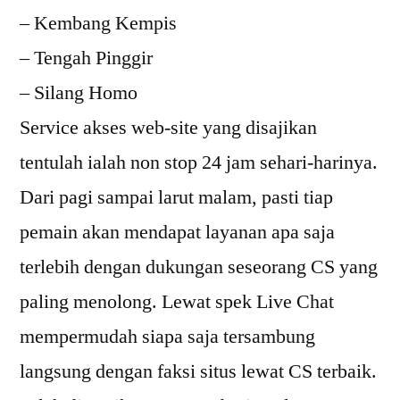
– Kembang Kempis
– Tengah Pinggir
– Silang Homo
Service akses web-site yang disajikan
tentulah ialah non stop 24 jam sehari-harinya.
Dari pagi sampai larut malam, pasti tiap
pemain akan mendapat layanan apa saja
terlebih dengan dukungan seseorang CS yang
paling menolong. Lewat spek Live Chat
mempermudah siapa saja tersambung
langsung dengan faksi situs lewat CS terbaik.