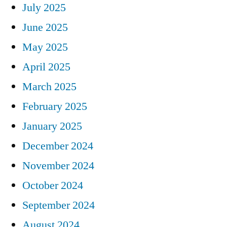
July 2025
June 2025
May 2025
April 2025
March 2025
February 2025
January 2025
December 2024
November 2024
October 2024
September 2024
August 2024