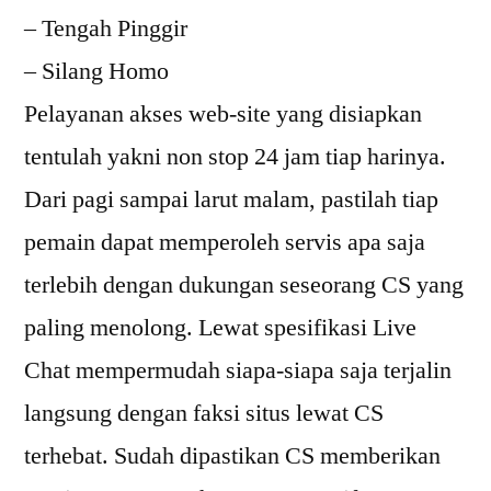
– Tengah Pinggir
– Silang Homo
Pelayanan akses web-site yang disiapkan
tentulah yakni non stop 24 jam tiap harinya.
Dari pagi sampai larut malam, pastilah tiap
pemain dapat memperoleh servis apa saja
terlebih dengan dukungan seseorang CS yang
paling menolong. Lewat spesifikasi Live
Chat mempermudah siapa-siapa saja terjalin
langsung dengan faksi situs lewat CS
terhebat. Sudah dipastikan CS memberikan