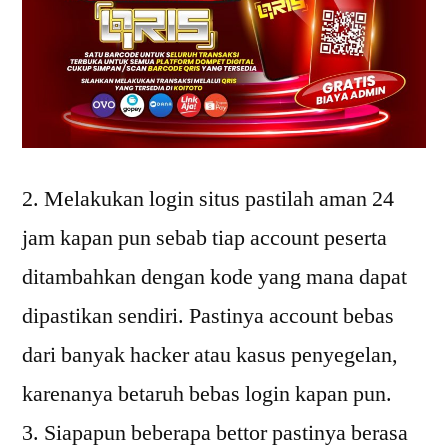
2. Melakukan login situs pastilah aman 24
jam kapan pun sebab tiap account peserta
ditambahkan dengan kode yang mana dapat
dipastikan sendiri. Pastinya account bebas
dari banyak hacker atau kasus penyegelan,
karenanya betaruh bebas login kapan pun.
3. Siapapun beberapa bettor pastinya berasa