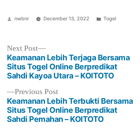
Posted
Posted
nwbnr
December 13, 2022
Togel
by
in
Next
Next Post
post:
Keamanan Lebih Terjaga Bersama
Post
Situs Togel Online Berpredikat
Sahdi Kayoa Utara – KOITOTO
navigation
Previous
Previous Post
post:
Keamanan Lebih Terbukti Bersama
Situs Togel Online Berpredikat
Sahdi Pemahan – KOITOTO