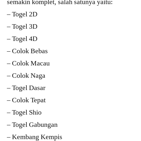
semakin komplet, salah satunya yaitu:
– Togel 2D
– Togel 3D
– Togel 4D
– Colok Bebas
– Colok Macau
– Colok Naga
– Togel Dasar
– Colok Tepat
– Togel Shio
– Togel Gabungan
– Kembang Kempis