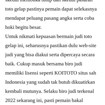
toto gelap pastinya pemain dapat selekasnya
mendapat peluang pasang angka serta coba
hoki begitu besar.
Untuk nikmati kepuasan bermain judi toto
gelap ini, seharusnya pastikan dulu web-site
judi yang bisa diakui serta dipercaya secara
baik. Cukup masuk bersama biro judi
memiliki lisensi seperti KOITOTO situs sah
Indonesia yang sudah tak butuh dikuatirkan
kembali mutunya. Selaku biro judi terkenal
2022 sekarang ini, pasti pemain bakal