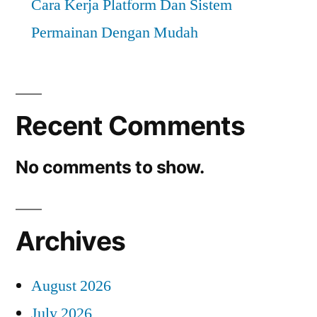
Cara Kerja Platform Dan Sistem
Permainan Dengan Mudah
Recent Comments
No comments to show.
Archives
August 2026
July 2026