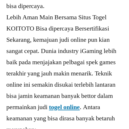
bisa dipercaya.
Lebih Aman Main Bersama Situs Togel
KOITOTO Bisa dipercaya Bersertifikasi
Sekarang, kemajuan judi online pun kian
sangat cepat. Dunia industry iGaming lebih
baik pada menjajakan pelbagai spek games
terakhir yang jauh makin menarik. Teknik
online ini semakin disukai terlebih lantaran
bisa jamin keamanan banyak bettor dalam
permainkan judi
togel online
. Antara
keamanan yang bisa dirasa banyak betaruh