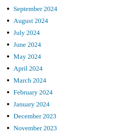
September 2024
August 2024
July 2024
June 2024
May 2024
April 2024
March 2024
February 2024
January 2024
December 2023
November 2023