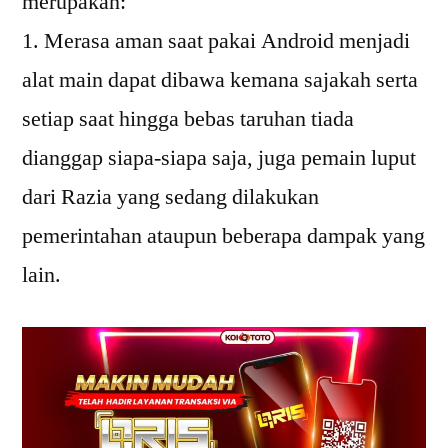
merupakan:
1. Merasa aman saat pakai Android menjadi
alat main dapat dibawa kemana sajakah serta
setiap saat hingga bebas taruhan tiada
dianggap siapa-siapa saja, juga pemain luput
dari Razia yang sedang dilakukan
pemerintahan ataupun beberapa dampak yang
lain.