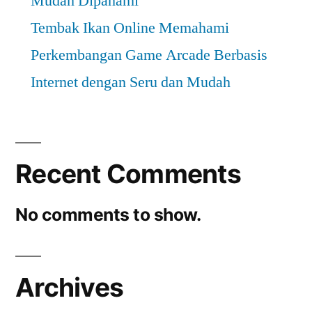
Mudah Dipahami
Tembak Ikan Online Memahami
Perkembangan Game Arcade Berbasis
Internet dengan Seru dan Mudah
Recent Comments
No comments to show.
Archives