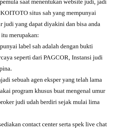
emula saat menentukan website judi, jadi
lih KOITOTO situs sah yang mempunyai
r judi yang dapat diyakini dan bisa anda
n itu merupakan:
punyai label sah adalah dengan bukti
rcaya seperti dari PAGCOR, Instansi judi
ipina.
jadi sebuah agen eksper yang telah lama
 pakai program khusus buat mengenal umur
oker judi udah berdiri sejak mulai lima
sediakan contact center serta spek live chat