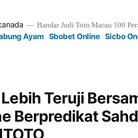
canada
Bandar Judi Toto Macau 100 Per
abung Ayam
Sbobet Online
Sicbo On
ebih Teruji Bersam
ne Berpredikat Sahd
OITOTO