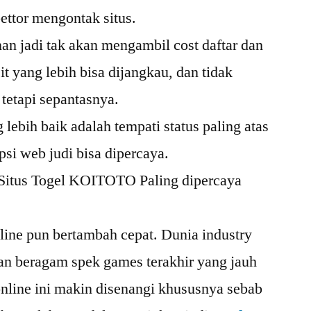
ttor mengontak situs.
anan jadi tak akan mengambil cost daftar dan
t yang lebih bisa dijangkau, dan tidak
tetapi sepantasnya.
g lebih baik adalah tempati status paling atas
si web judi bisa dipercaya.
itus Togel KOITOTO Paling dipercaya
nline pun bertambah cepat. Dunia industry
an beragam spek games terakhir yang jauh
nline ini makin disenangi khususnya sebab