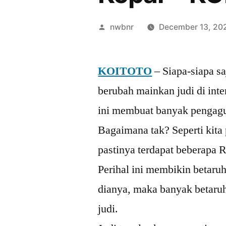
Posted
nwbnr
December 13, 20
by
KOITOTO
– Siapa-siapa s
berubah mainkan judi di int
ini membuat banyak pengagu
Bagaimana tak? Seperti kita p
pastinya terdapat beberapa 
Perihal ini membikin betaru
dianya, maka banyak betaru
judi.