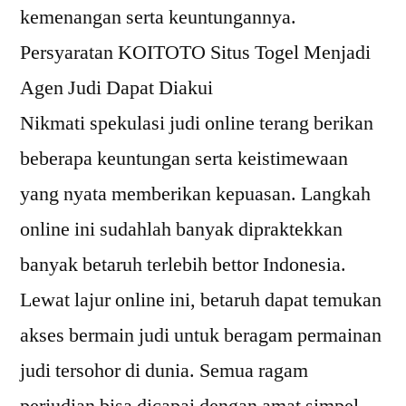
kemenangan serta keuntungannya.
Persyaratan KOITOTO Situs Togel Menjadi
Agen Judi Dapat Diakui
Nikmati spekulasi judi online terang berikan
beberapa keuntungan serta keistimewaan
yang nyata memberikan kepuasan. Langkah
online ini sudahlah banyak dipraktekkan
banyak betaruh terlebih bettor Indonesia.
Lewat lajur online ini, betaruh dapat temukan
akses bermain judi untuk beragam permainan
judi tersohor di dunia. Semua ragam
perjudian bisa dicapai dengan amat simpel