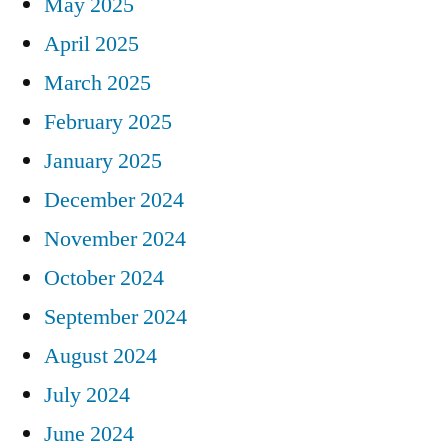
May 2025
April 2025
March 2025
February 2025
January 2025
December 2024
November 2024
October 2024
September 2024
August 2024
July 2024
June 2024