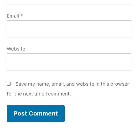
Email
*
Website
Save my name, email, and website in this browser
for the next time I comment.