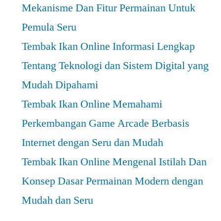
Mekanisme Dan Fitur Permainan Untuk
Pemula Seru
Tembak Ikan Online Informasi Lengkap
Tentang Teknologi dan Sistem Digital yang
Mudah Dipahami
Tembak Ikan Online Memahami
Perkembangan Game Arcade Berbasis
Internet dengan Seru dan Mudah
Tembak Ikan Online Mengenal Istilah Dan
Konsep Dasar Permainan Modern dengan
Mudah dan Seru