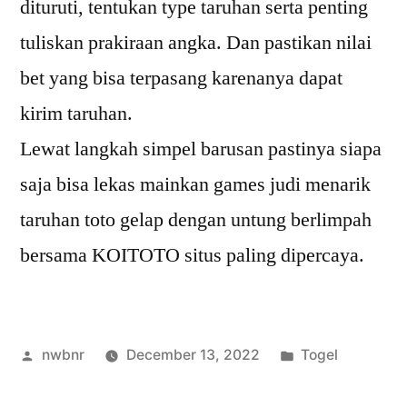
dituruti, tentukan type taruhan serta penting
tuliskan prakiraan angka. Dan pastikan nilai
bet yang bisa terpasang karenanya dapat
kirim taruhan.
Lewat langkah simpel barusan pastinya siapa
saja bisa lekas mainkan games judi menarik
taruhan toto gelap dengan untung berlimpah
bersama KOITOTO situs paling dipercaya.
Posted
Posted
nwbnr
December 13, 2022
Togel
by
in