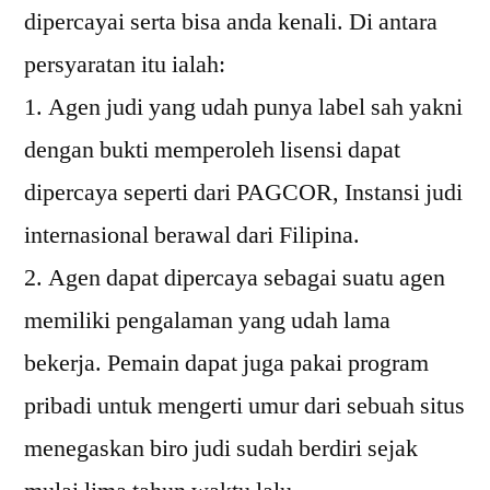
dipercayai serta bisa anda kenali. Di antara
persyaratan itu ialah:
1. Agen judi yang udah punya label sah yakni
dengan bukti memperoleh lisensi dapat
dipercaya seperti dari PAGCOR, Instansi judi
internasional berawal dari Filipina.
2. Agen dapat dipercaya sebagai suatu agen
memiliki pengalaman yang udah lama
bekerja. Pemain dapat juga pakai program
pribadi untuk mengerti umur dari sebuah situs
menegaskan biro judi sudah berdiri sejak