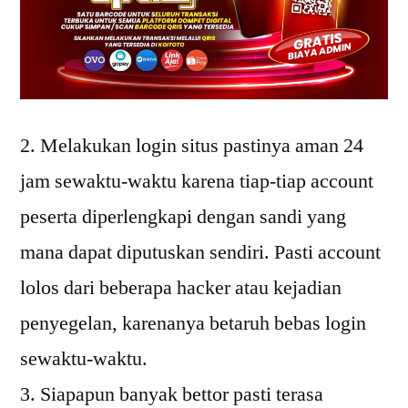
2. Melakukan login situs pastinya aman 24
jam sewaktu-waktu karena tiap-tiap account
peserta diperlengkapi dengan sandi yang
mana dapat diputuskan sendiri. Pasti account
lolos dari beberapa hacker atau kejadian
penyegelan, karenanya betaruh bebas login
sewaktu-waktu.
3. Siapapun banyak bettor pasti terasa