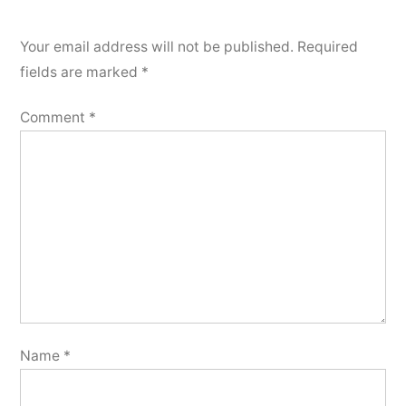
Your email address will not be published.
Required
fields are marked
*
Comment
*
Name
*