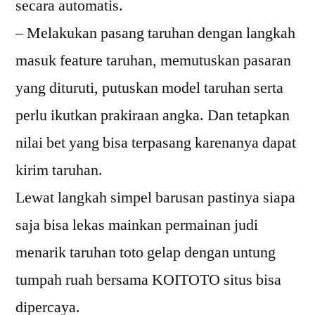
secara automatis.
– Melakukan pasang taruhan dengan langkah
masuk feature taruhan, memutuskan pasaran
yang dituruti, putuskan model taruhan serta
perlu ikutkan prakiraan angka. Dan tetapkan
nilai bet yang bisa terpasang karenanya dapat
kirim taruhan.
Lewat langkah simpel barusan pastinya siapa
saja bisa lekas mainkan permainan judi
menarik taruhan toto gelap dengan untung
tumpah ruah bersama KOITOTO situs bisa
dipercaya.