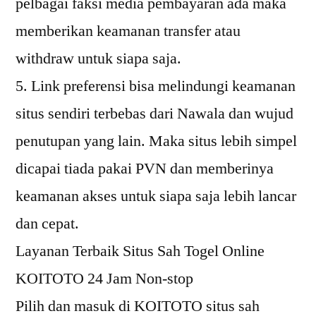
pelbagai faksi media pembayaran ada maka
memberikan keamanan transfer atau
withdraw untuk siapa saja.
5. Link preferensi bisa melindungi keamanan
situs sendiri terbebas dari Nawala dan wujud
penutupan yang lain. Maka situs lebih simpel
dicapai tiada pakai PVN dan memberinya
keamanan akses untuk siapa saja lebih lancar
dan cepat.
Layanan Terbaik Situs Sah Togel Online
KOITOTO 24 Jam Non-stop
Pilih dan masuk di KOITOTO situs sah