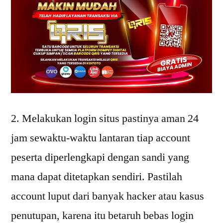
2. Melakukan login situs pastinya aman 24
jam sewaktu-waktu lantaran tiap account
peserta diperlengkapi dengan sandi yang
mana dapat ditetapkan sendiri. Pastilah
account luput dari banyak hacker atau kasus
penutupan, karena itu betaruh bebas login