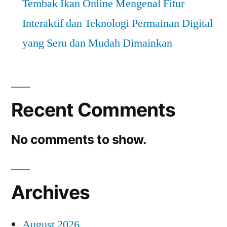
Tembak Ikan Online Mengenal Fitur
Interaktif dan Teknologi Permainan Digital
yang Seru dan Mudah Dimainkan
Recent Comments
No comments to show.
Archives
August 2026