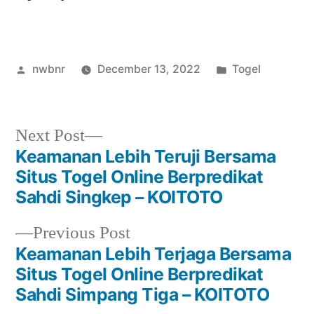
Posted
Posted
nwbnr
December 13, 2022
Togel
by
in
Next
Next Post
post:
Keamanan Lebih Teruji Bersama
Post
Situs Togel Online Berpredikat
Sahdi Singkep – KOITOTO
navigation
Previous
Previous Post
post:
Keamanan Lebih Terjaga Bersama
Situs Togel Online Berpredikat
Sahdi Simpang Tiga – KOITOTO