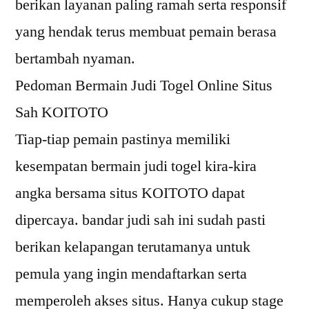
berikan layanan paling ramah serta responsif
yang hendak terus membuat pemain berasa
bertambah nyaman.
Pedoman Bermain Judi Togel Online Situs
Sah KOITOTO
Tiap-tiap pemain pastinya memiliki
kesempatan bermain judi togel kira-kira
angka bersama situs KOITOTO dapat
dipercaya. bandar judi sah ini sudah pasti
berikan kelapangan terutamanya untuk
pemula yang ingin mendaftarkan serta
memperoleh akses situs. Hanya cukup stage