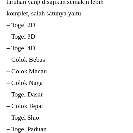
taruhan yang disajikan semakin lebih
komplet, salah satunya yaitu:
– Togel 2D
– Togel 3D
– Togel 4D
– Colok Bebas
– Colok Macau
– Colok Naga
– Togel Dasar
– Colok Tepat
– Togel Shio
– Togel Paduan