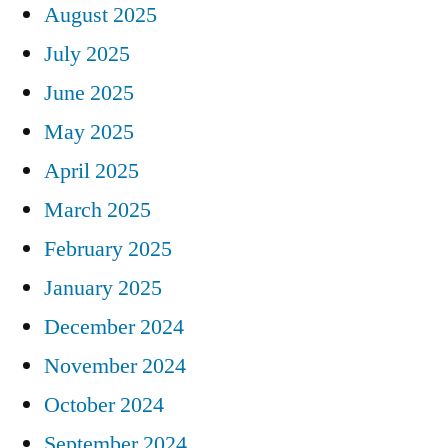
August 2025
July 2025
June 2025
May 2025
April 2025
March 2025
February 2025
January 2025
December 2024
November 2024
October 2024
September 2024