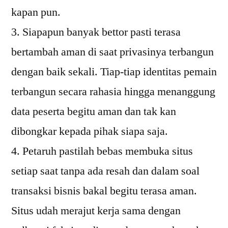
kapan pun.
3. Siapapun banyak bettor pasti terasa
bertambah aman di saat privasinya terbangun
dengan baik sekali. Tiap-tiap identitas pemain
terbangun secara rahasia hingga menanggung
data peserta begitu aman dan tak kan
dibongkar kepada pihak siapa saja.
4. Petaruh pastilah bebas membuka situs
setiap saat tanpa ada resah dan dalam soal
transaksi bisnis bakal begitu terasa aman.
Situs udah merajut kerja sama dengan