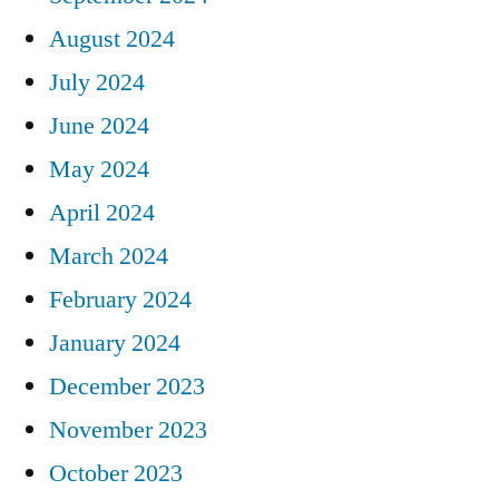
August 2024
July 2024
June 2024
May 2024
April 2024
March 2024
February 2024
January 2024
December 2023
November 2023
October 2023