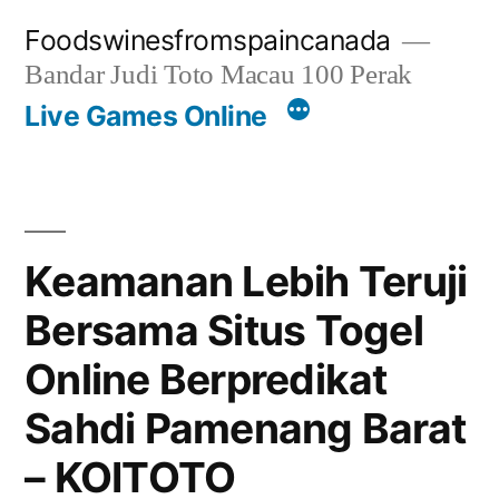
Skip
Foodswinesfromspaincanada
to
Bandar Judi Toto Macau 100 Perak
content
Live Games Online
Keamanan Lebih Teruji
Bersama Situs Togel
Online Berpredikat
Sahdi Pamenang Barat
– KOITOTO