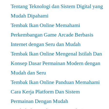
Tentang Teknologi dan Sistem Digital yang
Mudah Dipahami
Tembak Ikan Online Memahami
Perkembangan Game Arcade Berbasis
Internet dengan Seru dan Mudah
Tembak Ikan Online Mengenal Istilah Dan
Konsep Dasar Permainan Modern dengan
Mudah dan Seru
Tembak Ikan Online Panduan Memahami
Cara Kerja Platform Dan Sistem
Permainan Dengan Mudah