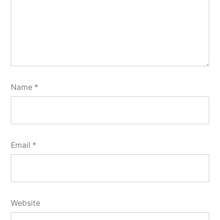
Name
*
Email
*
Website