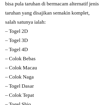
bisa pula taruhan di bermacam alternatif jenis
taruhan yang disajikan semakin komplet,
salah satunya ialah:
– Togel 2D
– Togel 3D
– Togel 4D
– Colok Bebas
– Colok Macau
– Colok Naga
– Togel Dasar
– Colok Tepat
– Togel Shio