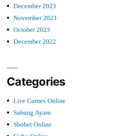
December 2023
November 2023
October 2023
December 2022
Categories
Live Games Online
Sabung Ayam
Sbobet Online