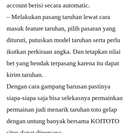
account berisi secara automatic.
– Melakukan pasang taruhan lewat cara
masuk feature taruhan, pilih pasaran yang
dituruti, putuskan model taruhan serta perlu
ikutkan perkiraan angka. Dan tetapkan nilai
bet yang hendak terpasang karena itu dapat
kirim taruhan.
Dengan cara gampang barusan pastinya
siapa-siapa saja bisa selekasnya permainkan
permainan judi menarik taruhan toto gelap
dengan untung banyak bersama KOITOTO
situs dapat dipercaya.