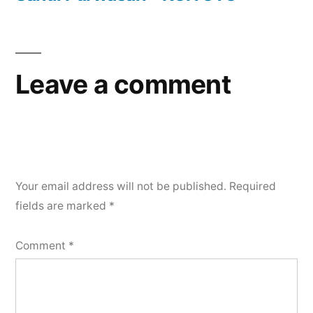
Leave a comment
Your email address will not be published.
Required
fields are marked
*
Comment
*