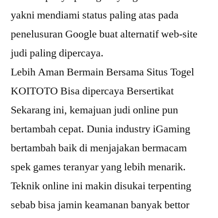
yakni mendiami status paling atas pada
penelusuran Google buat alternatif web-site
judi paling dipercaya.
Lebih Aman Bermain Bersama Situs Togel
KOITOTO Bisa dipercaya Bersertikat
Sekarang ini, kemajuan judi online pun
bertambah cepat. Dunia industry iGaming
bertambah baik di menjajakan bermacam
spek games teranyar yang lebih menarik.
Teknik online ini makin disukai terpenting
sebab bisa jamin keamanan banyak bettor