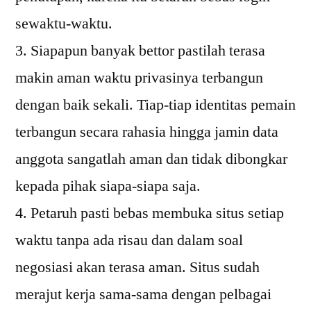
sewaktu-waktu.
3. Siapapun banyak bettor pastilah terasa
makin aman waktu privasinya terbangun
dengan baik sekali. Tiap-tiap identitas pemain
terbangun secara rahasia hingga jamin data
anggota sangatlah aman dan tidak dibongkar
kepada pihak siapa-siapa saja.
4. Petaruh pasti bebas membuka situs setiap
waktu tanpa ada risau dan dalam soal
negosiasi akan terasa aman. Situs sudah
merajut kerja sama-sama dengan pelbagai