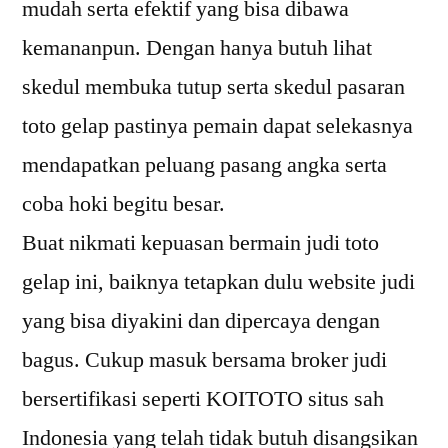
mudah serta efektif yang bisa dibawa
kemananpun. Dengan hanya butuh lihat
skedul membuka tutup serta skedul pasaran
toto gelap pastinya pemain dapat selekasnya
mendapatkan peluang pasang angka serta
coba hoki begitu besar.
Buat nikmati kepuasan bermain judi toto
gelap ini, baiknya tetapkan dulu website judi
yang bisa diyakini dan dipercaya dengan
bagus. Cukup masuk bersama broker judi
bersertifikasi seperti KOITOTO situs sah
Indonesia yang telah tidak butuh disangsikan