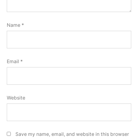
Name
*
Email
*
Website
Save my name, email, and website in this browser