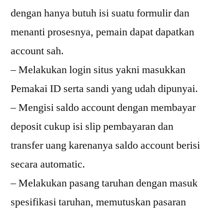
dengan hanya butuh isi suatu formulir dan
menanti prosesnya, pemain dapat dapatkan
account sah.
– Melakukan login situs yakni masukkan
Pemakai ID serta sandi yang udah dipunyai.
– Mengisi saldo account dengan membayar
deposit cukup isi slip pembayaran dan
transfer uang karenanya saldo account berisi
secara automatic.
– Melakukan pasang taruhan dengan masuk
spesifikasi taruhan, memutuskan pasaran