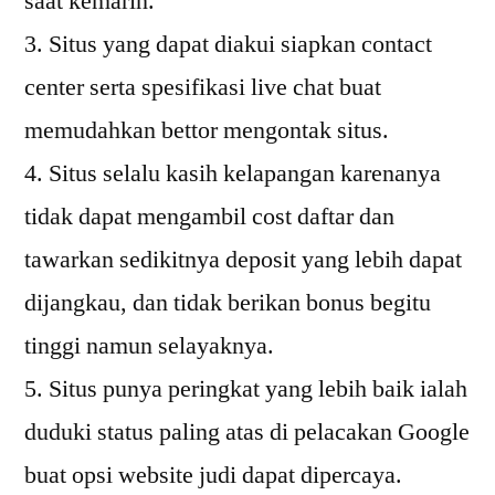
saat kemarin.
3. Situs yang dapat diakui siapkan contact
center serta spesifikasi live chat buat
memudahkan bettor mengontak situs.
4. Situs selalu kasih kelapangan karenanya
tidak dapat mengambil cost daftar dan
tawarkan sedikitnya deposit yang lebih dapat
dijangkau, dan tidak berikan bonus begitu
tinggi namun selayaknya.
5. Situs punya peringkat yang lebih baik ialah
duduki status paling atas di pelacakan Google
buat opsi website judi dapat dipercaya.