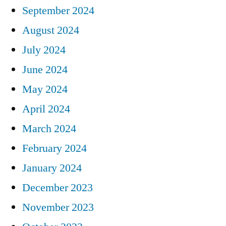
September 2024
August 2024
July 2024
June 2024
May 2024
April 2024
March 2024
February 2024
January 2024
December 2023
November 2023