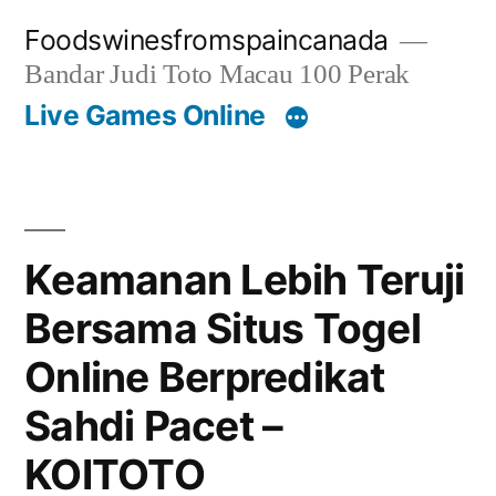
Skip
Foodswinesfromspaincanada
to
Bandar Judi Toto Macau 100 Perak
content
Live Games Online
Keamanan Lebih Teruji
Bersama Situs Togel
Online Berpredikat
Sahdi Pacet –
KOITOTO