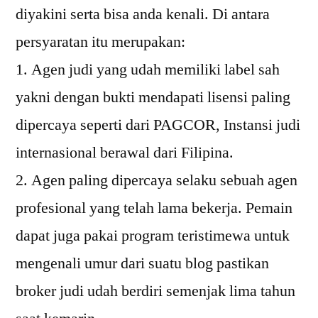
diyakini serta bisa anda kenali. Di antara
persyaratan itu merupakan:
1. Agen judi yang udah memiliki label sah
yakni dengan bukti mendapati lisensi paling
dipercaya seperti dari PAGCOR, Instansi judi
internasional berawal dari Filipina.
2. Agen paling dipercaya selaku sebuah agen
profesional yang telah lama bekerja. Pemain
dapat juga pakai program teristimewa untuk
mengenali umur dari suatu blog pastikan
broker judi udah berdiri semenjak lima tahun