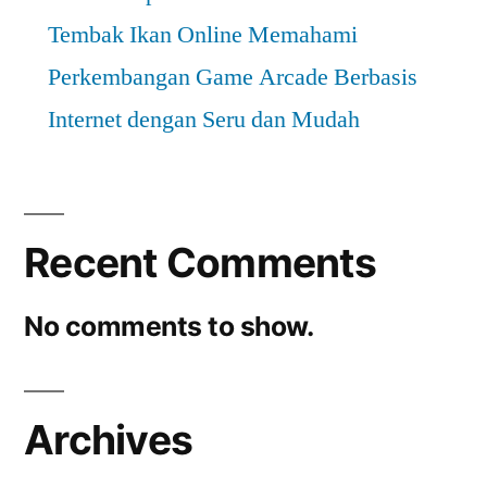
Tembak Ikan Online Memahami
Perkembangan Game Arcade Berbasis
Internet dengan Seru dan Mudah
Recent Comments
No comments to show.
Archives