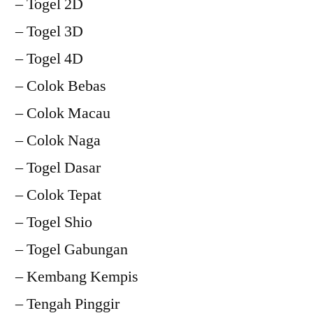
– Togel 2D
– Togel 3D
– Togel 4D
– Colok Bebas
– Colok Macau
– Colok Naga
– Togel Dasar
– Colok Tepat
– Togel Shio
– Togel Gabungan
– Kembang Kempis
– Tengah Pinggir