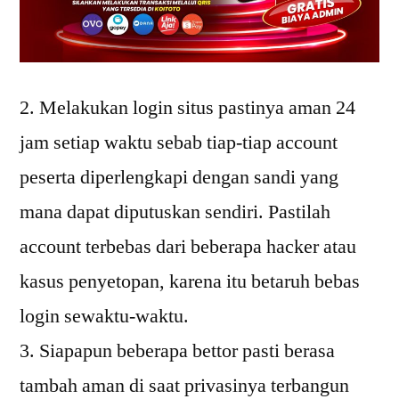
2. Melakukan login situs pastinya aman 24
jam setiap waktu sebab tiap-tiap account
peserta diperlengkapi dengan sandi yang
mana dapat diputuskan sendiri. Pastilah
account terbebas dari beberapa hacker atau
kasus penyetopan, karena itu betaruh bebas
login sewaktu-waktu.
3. Siapapun beberapa bettor pasti berasa
tambah aman di saat privasinya terbangun