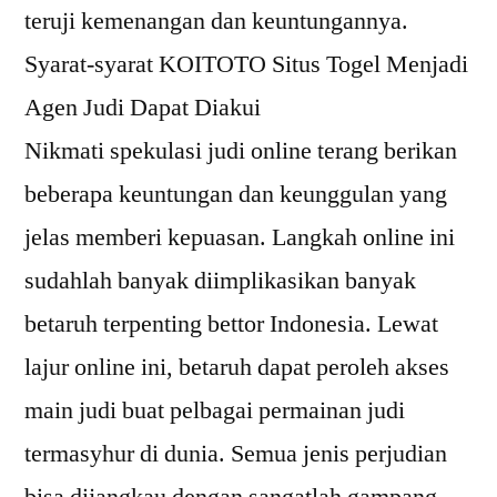
teruji kemenangan dan keuntungannya.
Syarat-syarat KOITOTO Situs Togel Menjadi
Agen Judi Dapat Diakui
Nikmati spekulasi judi online terang berikan
beberapa keuntungan dan keunggulan yang
jelas memberi kepuasan. Langkah online ini
sudahlah banyak diimplikasikan banyak
betaruh terpenting bettor Indonesia. Lewat
lajur online ini, betaruh dapat peroleh akses
main judi buat pelbagai permainan judi
termasyhur di dunia. Semua jenis perjudian
bisa dijangkau dengan sangatlah gampang