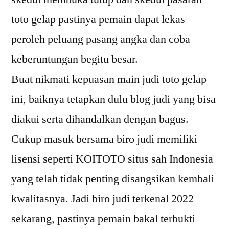
toto gelap pastinya pemain dapat lekas
peroleh peluang pasang angka dan coba
keberuntungan begitu besar.
Buat nikmati kepuasan main judi toto gelap
ini, baiknya tetapkan dulu blog judi yang bisa
diakui serta dihandalkan dengan bagus.
Cukup masuk bersama biro judi memiliki
lisensi seperti KOITOTO situs sah Indonesia
yang telah tidak penting disangsikan kembali
kwalitasnya. Jadi biro judi terkenal 2022
sekarang, pastinya pemain bakal terbukti