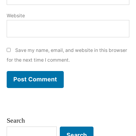
Website
Save my name, email, and website in this browser
for the next time I comment.
Search
Search