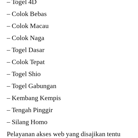
– Togel 4D
– Colok Bebas
– Colok Macau
– Colok Naga
– Togel Dasar
– Colok Tepat
– Togel Shio
– Togel Gabungan
– Kembang Kempis
– Tengah Pinggir
– Silang Homo
Pelayanan akses web yang disajikan tentu