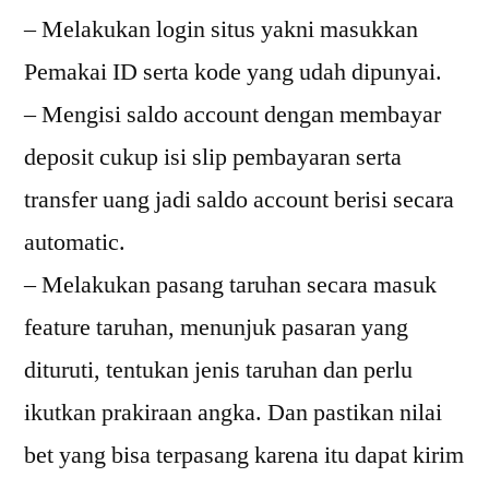
– Melakukan login situs yakni masukkan
Pemakai ID serta kode yang udah dipunyai.
– Mengisi saldo account dengan membayar
deposit cukup isi slip pembayaran serta
transfer uang jadi saldo account berisi secara
automatic.
– Melakukan pasang taruhan secara masuk
feature taruhan, menunjuk pasaran yang
dituruti, tentukan jenis taruhan dan perlu
ikutkan prakiraan angka. Dan pastikan nilai
bet yang bisa terpasang karena itu dapat kirim