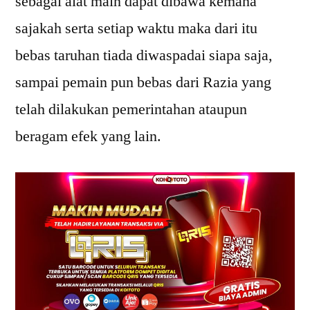
sebagai alat main dapat dibawa kemana
sajakah serta setiap waktu maka dari itu
bebas taruhan tiada diwaspadai siapa saja,
sampai pemain pun bebas dari Razia yang
telah dilakukan pemerintahan ataupun
beragam efek yang lain.