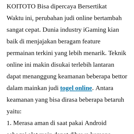
KOITOTO Bisa dipercaya Bersertikat
Waktu ini, perubahan judi online bertambah
sangat cepat. Dunia industry iGaming kian
baik di menjajakan beragam feature
permainan terkini yang lebih menarik. Teknik
online ini makin disukai terlebih lantaran
dapat menanggung keamanan beberapa bettor
dalam mainkan judi
togel online
. Antara
keamanan yang bisa dirasa beberapa betaruh
yaitu:
1. Merasa aman di saat pakai Android