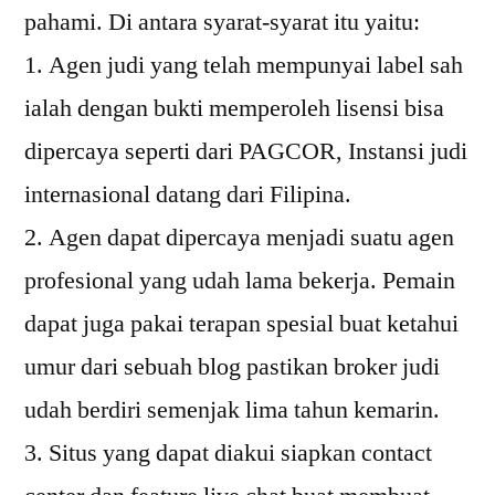
pahami. Di antara syarat-syarat itu yaitu:
1. Agen judi yang telah mempunyai label sah
ialah dengan bukti memperoleh lisensi bisa
dipercaya seperti dari PAGCOR, Instansi judi
internasional datang dari Filipina.
2. Agen dapat dipercaya menjadi suatu agen
profesional yang udah lama bekerja. Pemain
dapat juga pakai terapan spesial buat ketahui
umur dari sebuah blog pastikan broker judi
udah berdiri semenjak lima tahun kemarin.
3. Situs yang dapat diakui siapkan contact