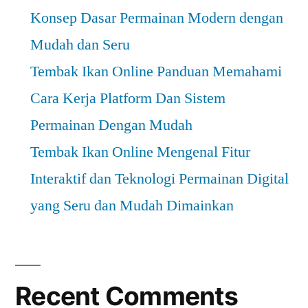
Konsep Dasar Permainan Modern dengan
Mudah dan Seru
Tembak Ikan Online Panduan Memahami
Cara Kerja Platform Dan Sistem
Permainan Dengan Mudah
Tembak Ikan Online Mengenal Fitur
Interaktif dan Teknologi Permainan Digital
yang Seru dan Mudah Dimainkan
Recent Comments