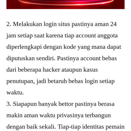
2. Melakukan login situs pastinya aman 24
jam setiap saat karena tiap account anggota
diperlengkapi dengan kode yang mana dapat
diputuskan sendiri. Pastinya account bebas
dari beberapa hacker ataupun kasus
penutupan, jadi betaruh bebas login setiap
waktu.
3. Siapapun banyak bettor pastinya berasa
makin aman waktu privasinya terbangun
dengan baik sekali. Tiap-tiap identitas pemain