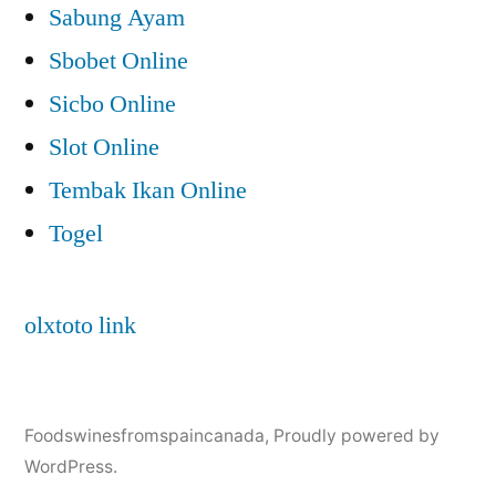
Sabung Ayam
Sbobet Online
Sicbo Online
Slot Online
Tembak Ikan Online
Togel
olxtoto link
Foodswinesfromspaincanada
,
Proudly powered by
WordPress.