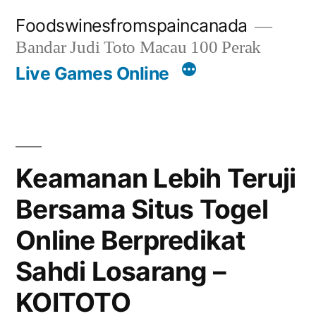
Skip
Foodswinesfromspaincanada
to
Bandar Judi Toto Macau 100 Perak
content
Live Games Online
Keamanan Lebih Teruji
Bersama Situs Togel
Online Berpredikat
Sahdi Losarang –
KOITOTO