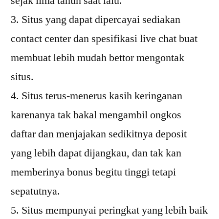
sejak lima tahun saat lalu.
3. Situs yang dapat dipercayai sediakan
contact center dan spesifikasi live chat buat
membuat lebih mudah bettor mengontak
situs.
4. Situs terus-menerus kasih keringanan
karenanya tak bakal mengambil ongkos
daftar dan menjajakan sedikitnya deposit
yang lebih dapat dijangkau, dan tak kan
memberinya bonus begitu tinggi tetapi
sepatutnya.
5. Situs mempunyai peringkat yang lebih baik