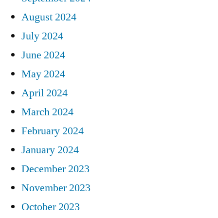
August 2024
July 2024
June 2024
May 2024
April 2024
March 2024
February 2024
January 2024
December 2023
November 2023
October 2023