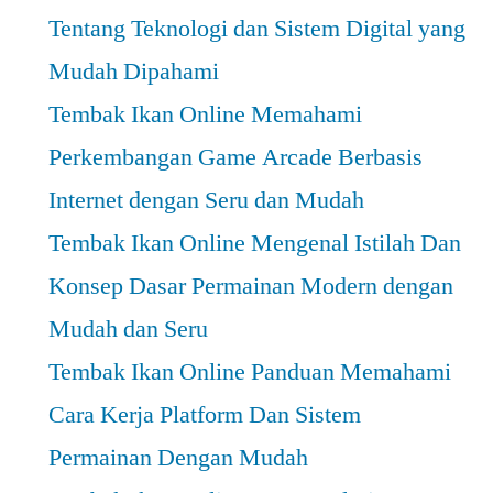
Tentang Teknologi dan Sistem Digital yang
Mudah Dipahami
Tembak Ikan Online Memahami
Perkembangan Game Arcade Berbasis
Internet dengan Seru dan Mudah
Tembak Ikan Online Mengenal Istilah Dan
Konsep Dasar Permainan Modern dengan
Mudah dan Seru
Tembak Ikan Online Panduan Memahami
Cara Kerja Platform Dan Sistem
Permainan Dengan Mudah