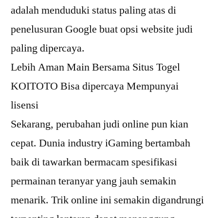
adalah menduduki status paling atas di
penelusuran Google buat opsi website judi
paling dipercaya.
Lebih Aman Main Bersama Situs Togel
KOITOTO Bisa dipercaya Mempunyai
lisensi
Sekarang, perubahan judi online pun kian
cepat. Dunia industry iGaming bertambah
baik di tawarkan bermacam spesifikasi
permainan teranyar yang jauh semakin
menarik. Trik online ini semakin digandrungi