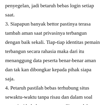
penyegelan, jadi betaruh bebas login setiap
saat.
3. Siapapun banyak bettor pastinya terasa
tambah aman saat privasinya terbangun
dengan baik sekali. Tiap-tiap identitas pemain
terbangun secara rahasia maka dari itu
menanggung data peserta benar-benar aman
dan tak kan dibongkar kepada pihak siapa
saja.
4. Petaruh pastilah bebas terhubung situs
sewaktu-waktu tanpa risau dan dalam soal