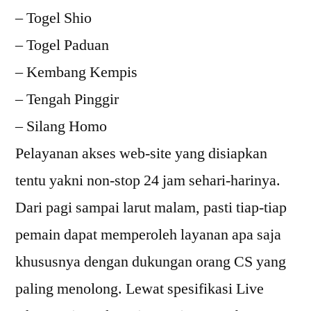
– Togel Shio
– Togel Paduan
– Kembang Kempis
– Tengah Pinggir
– Silang Homo
Pelayanan akses web-site yang disiapkan
tentu yakni non-stop 24 jam sehari-harinya.
Dari pagi sampai larut malam, pasti tiap-tiap
pemain dapat memperoleh layanan apa saja
khususnya dengan dukungan orang CS yang
paling menolong. Lewat spesifikasi Live