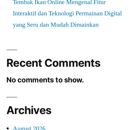
Tembak Ikan Online Mengenal Fitur
Interaktif dan Teknologi Permainan Digital
yang Seru dan Mudah Dimainkan
Recent Comments
No comments to show.
Archives
August 2026