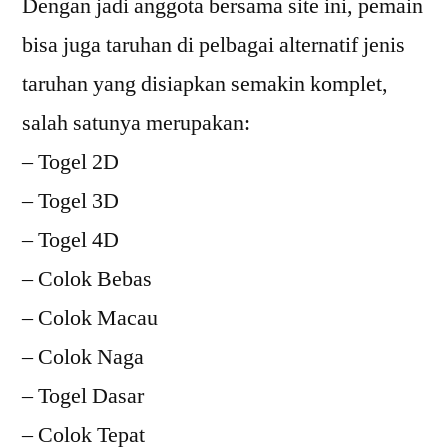
Dengan jadi anggota bersama site ini, pemain
bisa juga taruhan di pelbagai alternatif jenis
taruhan yang disiapkan semakin komplet,
salah satunya merupakan:
– Togel 2D
– Togel 3D
– Togel 4D
– Colok Bebas
– Colok Macau
– Colok Naga
– Togel Dasar
– Colok Tepat