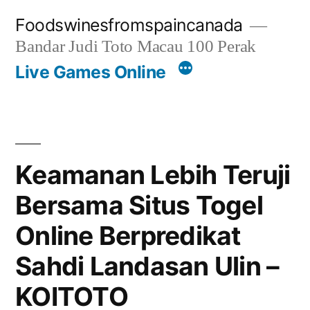
Skip
Foodswinesfromspaincanada
to
Bandar Judi Toto Macau 100 Perak
content
Live Games Online
Keamanan Lebih Teruji
Bersama Situs Togel
Online Berpredikat
Sahdi Landasan Ulin –
KOITOTO