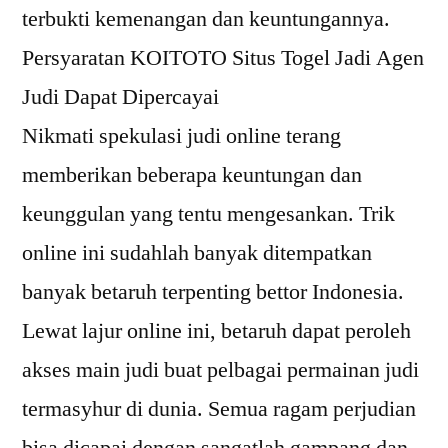
terbukti kemenangan dan keuntungannya.
Persyaratan KOITOTO Situs Togel Jadi Agen
Judi Dapat Dipercayai
Nikmati spekulasi judi online terang
memberikan beberapa keuntungan dan
keunggulan yang tentu mengesankan. Trik
online ini sudahlah banyak ditempatkan
banyak betaruh terpenting bettor Indonesia.
Lewat lajur online ini, betaruh dapat peroleh
akses main judi buat pelbagai permainan judi
termasyhur di dunia. Semua ragam perjudian
bisa dicapai dengan sangatlah gampang dan