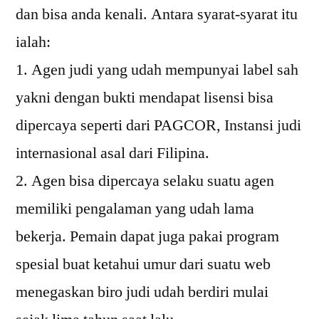
dan bisa anda kenali. Antara syarat-syarat itu
ialah:
1. Agen judi yang udah mempunyai label sah
yakni dengan bukti mendapat lisensi bisa
dipercaya seperti dari PAGCOR, Instansi judi
internasional asal dari Filipina.
2. Agen bisa dipercaya selaku suatu agen
memiliki pengalaman yang udah lama
bekerja. Pemain dapat juga pakai program
spesial buat ketahui umur dari suatu web
menegaskan biro judi udah berdiri mulai