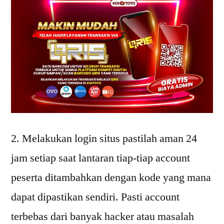
2. Melakukan login situs pastilah aman 24
jam setiap saat lantaran tiap-tiap account
peserta ditambahkan dengan kode yang mana
dapat dipastikan sendiri. Pasti account
terbebas dari banyak hacker atau masalah