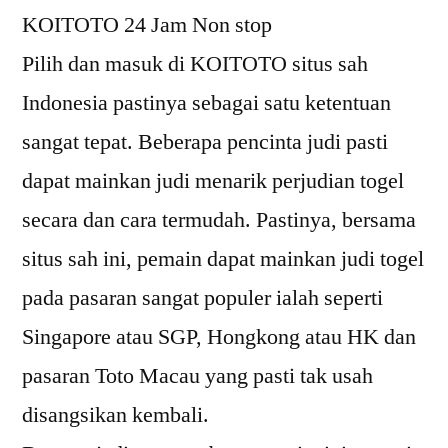
KOITOTO 24 Jam Non stop
Pilih dan masuk di KOITOTO situs sah
Indonesia pastinya sebagai satu ketentuan
sangat tepat. Beberapa pencinta judi pasti
dapat mainkan judi menarik perjudian togel
secara dan cara termudah. Pastinya, bersama
situs sah ini, pemain dapat mainkan judi togel
pada pasaran sangat populer ialah seperti
Singapore atau SGP, Hongkong atau HK dan
pasaran Toto Macau yang pasti tak usah
disangsikan kembali.