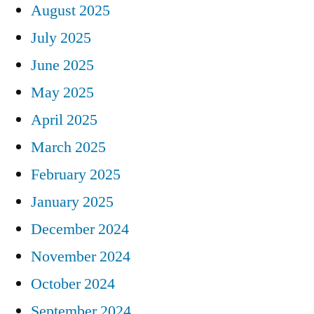
August 2025
July 2025
June 2025
May 2025
April 2025
March 2025
February 2025
January 2025
December 2024
November 2024
October 2024
September 2024