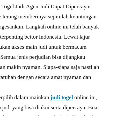
Togel Jadi Agen Judi Dapat Dipercayai
ne terang memberinya sejumlah keuntungan
ngesankan. Langkah online ini telah banyak
terpenting bettor Indonesia. Lewat lajur
emukan akses main judi untuk bermacam
 Semua jenis perjudian bisa dijangkau
an makin nyaman. Siapa-siapa saja pastilah
 taruhan dengan secara amat nyaman dan
terpilih dalam mainkan
judi togel
online ini,
judi yang bisa diakui serta dipercaya. Buat