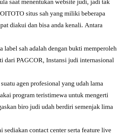
a saat menentukan website judi, jadi tak
OITOTO situs sah yang miliki beberapa
apat diakui dan bisa anda kenali. Antara
a label sah adalah dengan bukti memperoleh
rti dari PAGCOR, Instansi judi internasional
i suatu agen profesional yang udah lama
pakai program teristimewa untuk mengerti
skan biro judi udah berdiri semenjak lima
i sediakan contact center serta feature live