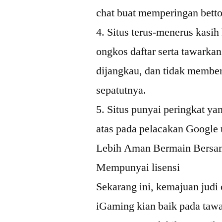
chat buat memperingan betto
4. Situs terus-menerus kasi
ongkos daftar serta tawarkan
dijangkau, dan tidak member
sepatutnya.
5. Situs punyai peringkat ya
atas pada pelacakan Google u
Lebih Aman Bermain Bersam
Mempunyai lisensi
Sekarang ini, kemajuan judi
iGaming kian baik pada tawa