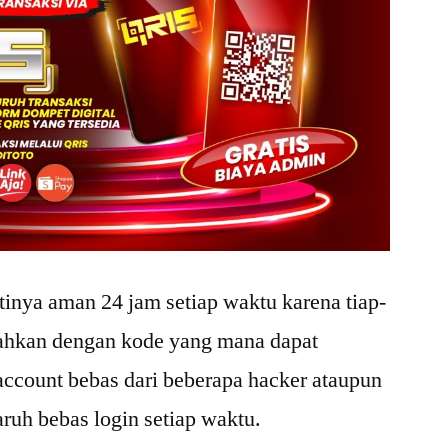
tinya aman 24 jam setiap waktu karena tiap-
bahkan dengan kode yang mana dapat
 account bebas dari beberapa hacker ataupun
aruh bebas login setiap waktu.