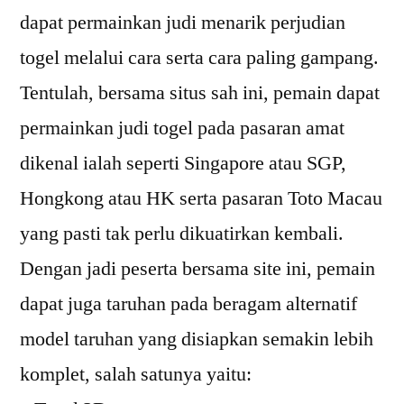
dapat permainkan judi menarik perjudian
togel melalui cara serta cara paling gampang.
Tentulah, bersama situs sah ini, pemain dapat
permainkan judi togel pada pasaran amat
dikenal ialah seperti Singapore atau SGP,
Hongkong atau HK serta pasaran Toto Macau
yang pasti tak perlu dikuatirkan kembali.
Dengan jadi peserta bersama site ini, pemain
dapat juga taruhan pada beragam alternatif
model taruhan yang disiapkan semakin lebih
komplet, salah satunya yaitu: