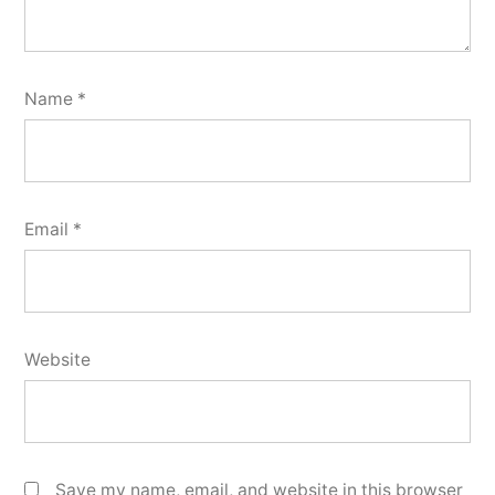
Name
*
Email
*
Website
Save my name, email, and website in this browser