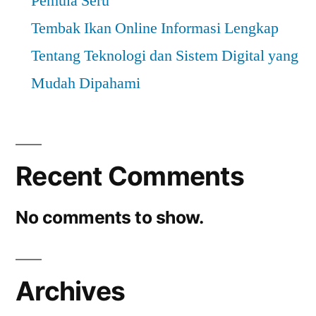
Pemula Seru
Tembak Ikan Online Informasi Lengkap
Tentang Teknologi dan Sistem Digital yang
Mudah Dipahami
Recent Comments
No comments to show.
Archives