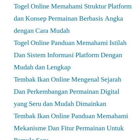
Togel Online Memahami Struktur Platform
dan Konsep Permainan Berbasis Angka
dengan Cara Mudah
Togel Online Panduan Memahami Istilah
Dan Sistem Informasi Platform Dengan
Mudah dan Lengkap
Tembak Ikan Online Mengenal Sejarah
Dan Perkembangan Permainan Digital
yang Seru dan Mudah Dimainkan
Tembak Ikan Online Panduan Memahami
Mekanisme Dan Fitur Permainan Untuk