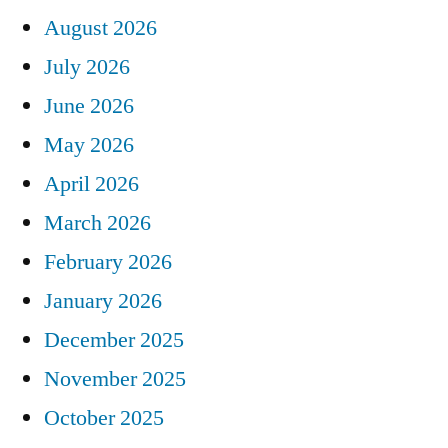
August 2026
July 2026
June 2026
May 2026
April 2026
March 2026
February 2026
January 2026
December 2025
November 2025
October 2025