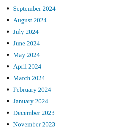
September 2024
August 2024
July 2024
June 2024
May 2024
April 2024
March 2024
February 2024
January 2024
December 2023
November 2023