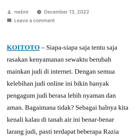
Posted
nwbnr
December 13, 2022
by
on
Leave a comment
Keamanan
Lebih
KOITOTO
– Siapa-siapa saja tentu saja
Teruji
Bersama
rasakan kenyamanan sewaktu berubah
Situs
mainkan judi di internet. Dengan semua
Togel
Online
kelebihan judi online ini bikin banyak
Berpredikat
pengagum judi berasa lebih nyaman dan
Sahdi
aman. Bagaimana tidak? Sebagai halnya kita
Kulisusu
Utara
kenali kalau di tanah air ini benar-benar
–
larang judi, pasti terdapat beberapa Razia
KOITOTO