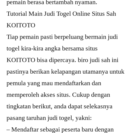
pemain berasa bertambah nyaman.
Tutorial Main Judi Togel Online Situs Sah
KOITOTO
Tiap pemain pasti berpeluang bermain judi
togel kira-kira angka bersama situs
KOITOTO bisa dipercaya. biro judi sah ini
pastinya berikan kelapangan utamanya untuk
pemula yang mau mendaftarkan dan
memperoleh akses situs. Cukup dengan
tingkatan berikut, anda dapat selekasnya
pasang taruhan judi togel, yakni:
– Mendaftar sebagai peserta baru dengan