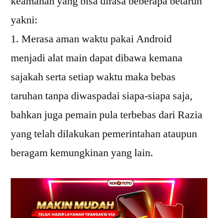
keamanan yang bisa dirasa beberapa betaruh
yakni:
1. Merasa aman waktu pakai Android
menjadi alat main dapat dibawa kemana
sajakah serta setiap waktu maka bebas
taruhan tanpa diwaspadai siapa-siapa saja,
bahkan juga pemain pula terbebas dari Razia
yang telah dilakukan pemerintahan ataupun
beragam kemungkinan yang lain.