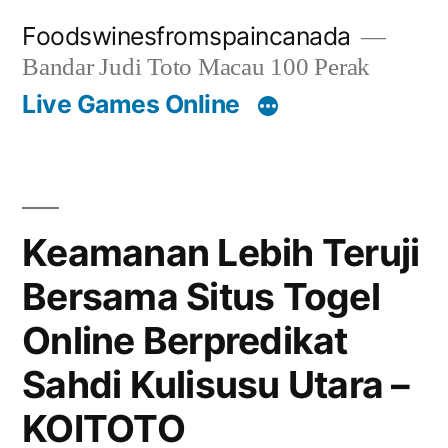
Skip
Foodswinesfromspaincanada
to
Bandar Judi Toto Macau 100 Perak
content
Live Games Online
Keamanan Lebih Teruji
Bersama Situs Togel
Online Berpredikat
Sahdi Kulisusu Utara –
KOITOTO